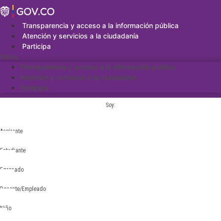
Saltar
al
contenido
Transparencia y acceso a la información pública
Atención y servicios a la ciudadanía
Participa
Menu
Transparencia y acceso a la información pública
Atención y servicios a la ciudadanía
Participa
Soy:
Aspirante
Estudiante
Egresado
Docente/Empleado
Niño