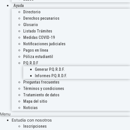
Ayuda
Directorio
Derechos pecunarios
Glosario
Listado Trámites
Medidas COVID-19
Notificaciones judiciales
Pagos en línea
Póliza estudiantil
P.Q.R.D.F
Generar P.Q.R.D.F.
Informes P.Q.R.D.F.
Preguntas frecuentes
Términos y condiciones
Tratamiento de datos
Mapa del sitio
Noticias
Menu
Estudia con nosotros
Inscripciones