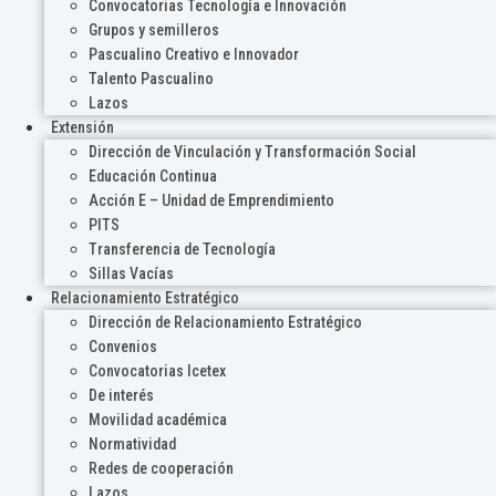
Convocatorias Tecnología e Innovación
Grupos y semilleros
Pascualino Creativo e Innovador
Talento Pascualino
Lazos
Extensión
Dirección de Vinculación y Transformación Social
Educación Continua
Acción E – Unidad de Emprendimiento
PITS
Transferencia de Tecnología
Sillas Vacías
Relacionamiento Estratégico
Dirección de Relacionamiento Estratégico
Convenios
Convocatorias Icetex
De interés
Movilidad académica
Normatividad
Redes de cooperación
Lazos