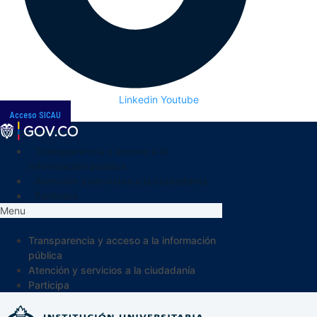
Linkedin
Youtube
Acceso SICAU
Transparencia y acceso a la
información pública
Atención y servicios a la ciudadanía
Participa
Menu
Transparencia y acceso a la información
pública
Atención y servicios a la ciudadanía
Participa