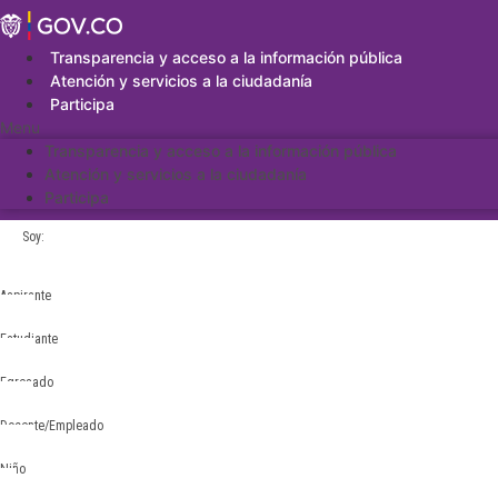
Saltar
al
contenido
Transparencia y acceso a la información pública
Atención y servicios a la ciudadanía
Participa
Menu
Transparencia y acceso a la información pública
Atención y servicios a la ciudadanía
Participa
Soy:
Aspirante
Estudiante
Egresado
Docente/Empleado
Niño