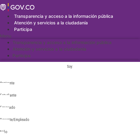
Saltar
al
contenido
Transparencia y acceso a la información pública
Atención y servicios a la ciudadanía
Participa
Menu
Transparencia y acceso a la información pública
Atención y servicios a la ciudadanía
Participa
Soy:
Aspirante
Estudiante
Egresado
Docente/Empleado
Niño