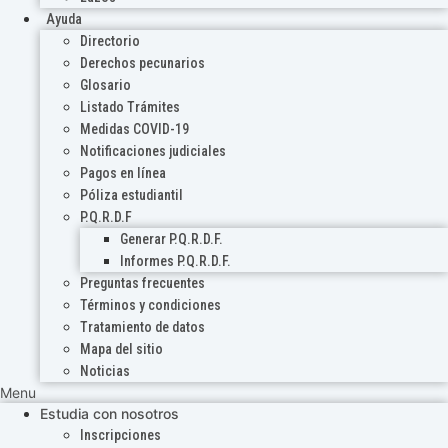
Ayuda
Directorio
Derechos pecunarios
Glosario
Listado Trámites
Medidas COVID-19
Notificaciones judiciales
Pagos en línea
Póliza estudiantil
P.Q.R.D.F
Generar P.Q.R.D.F.
Informes P.Q.R.D.F.
Preguntas frecuentes
Términos y condiciones
Tratamiento de datos
Mapa del sitio
Noticias
Menu
Estudia con nosotros
Inscripciones