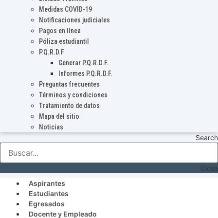
Medidas COVID-19
Notificaciones judiciales
Pagos en línea
Póliza estudiantil
P.Q.R.D.F
Generar P.Q.R.D.F.
Informes P.Q.R.D.F.
Preguntas frecuentes
Términos y condiciones
Tratamiento de datos
Mapa del sitio
Noticias
Search
Close
Aspirantes
Estudiantes
Egresados
Docente y Empleado