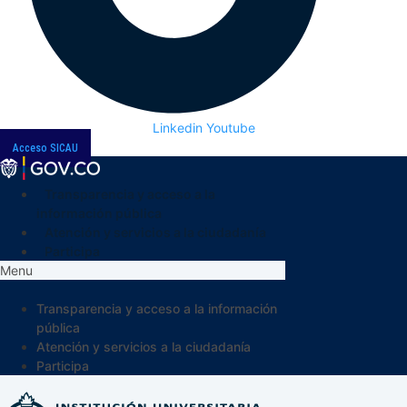
Linkedin
Youtube
Acceso SICAU
Transparencia y acceso a la
información pública
Atención y servicios a la ciudadanía
Participa
Menu
Transparencia y acceso a la información
pública
Atención y servicios a la ciudadanía
Participa