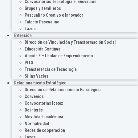
Convocatorias Tecnología e Innovación
Grupos y semilleros
Pascualino Creativo e Innovador
Talento Pascualino
Lazos
Extensión
Dirección de Vinculación y Transformación Social
Educación Continua
Acción E – Unidad de Emprendimiento
PITS
Transferencia de Tecnología
Sillas Vacías
Relacionamiento Estratégico
Dirección de Relacionamiento Estratégico
Convenios
Convocatorias Icetex
De interés
Movilidad académica
Normatividad
Redes de cooperación
Lazos