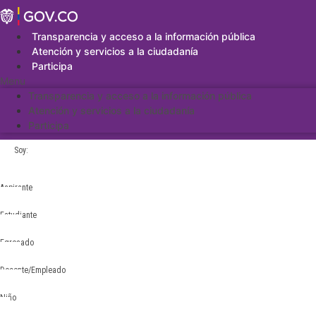
Saltar
al
contenido
Transparencia y acceso a la información pública
Atención y servicios a la ciudadanía
Participa
Menu
Transparencia y acceso a la información pública
Atención y servicios a la ciudadanía
Participa
Soy:
Aspirante
Estudiante
Egresado
Docente/Empleado
Niño