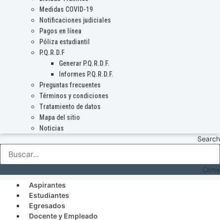
Medidas COVID-19
Notificaciones judiciales
Pagos en línea
Póliza estudiantil
P.Q.R.D.F
Generar P.Q.R.D.F.
Informes P.Q.R.D.F.
Preguntas frecuentes
Términos y condiciones
Tratamiento de datos
Mapa del sitio
Noticias
Search
Close
Aspirantes
Estudiantes
Egresados
Docente y Empleado