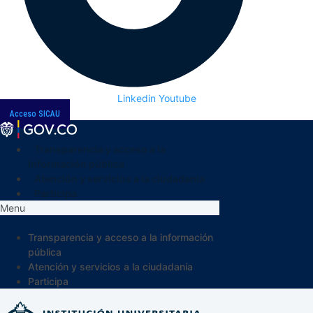
Linkedin
Youtube
Acceso SICAU
Transparencia y acceso a la
información pública
Atención y servicios a la ciudadanía
Participa
Menu
Transparencia y acceso a la información
pública
Atención y servicios a la ciudadanía
Participa