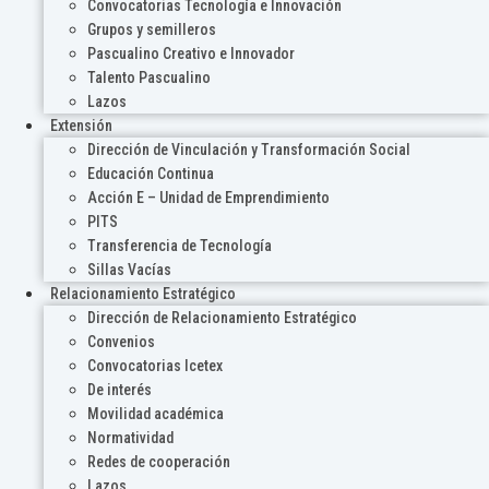
Convocatorias Tecnología e Innovación
Grupos y semilleros
Pascualino Creativo e Innovador
Talento Pascualino
Lazos
Extensión
Dirección de Vinculación y Transformación Social
Educación Continua
Acción E – Unidad de Emprendimiento
PITS
Transferencia de Tecnología
Sillas Vacías
Relacionamiento Estratégico
Dirección de Relacionamiento Estratégico
Convenios
Convocatorias Icetex
De interés
Movilidad académica
Normatividad
Redes de cooperación
Lazos