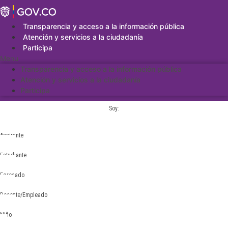
Saltar
al
contenido
Transparencia y acceso a la información pública
Atención y servicios a la ciudadanía
Participa
Menu
Transparencia y acceso a la información pública
Atención y servicios a la ciudadanía
Participa
Soy:
Aspirante
Estudiante
Egresado
Docente/Empleado
Niño