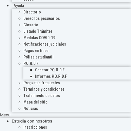
Ayuda
Directorio
Derechos pecunarios
Glosario
Listado Trámites
Medidas COVID-19
Notificaciones judiciales
Pagos en línea
Póliza estudiantil
P.Q.R.D.F
Generar P.Q.R.D.F.
Informes P.Q.R.D.F.
Preguntas frecuentes
Términos y condiciones
Tratamiento de datos
Mapa del sitio
Noticias
Menu
Estudia con nosotros
Inscripciones