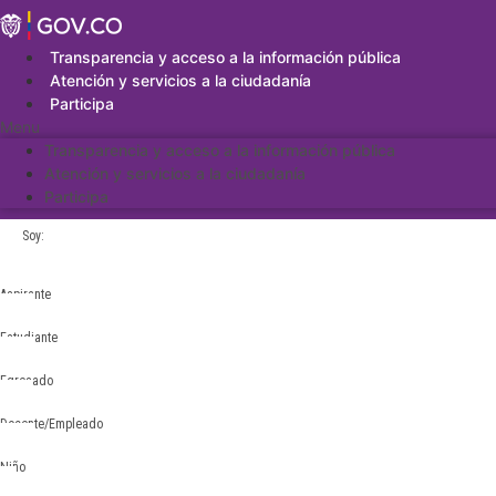
Saltar
al
contenido
Transparencia y acceso a la información pública
Atención y servicios a la ciudadanía
Participa
Menu
Transparencia y acceso a la información pública
Atención y servicios a la ciudadanía
Participa
Soy:
Aspirante
Estudiante
Egresado
Docente/Empleado
Niño