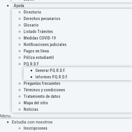
Ayuda
Directorio
Derechos pecunarios
Glosario
Listado Trámites
Medidas COVID-19
Notificaciones judiciales
Pagos en línea
Póliza estudiantil
P.Q.R.D.F
Generar P.Q.R.D.F.
Informes P.Q.R.D.F.
Preguntas frecuentes
Términos y condiciones
Tratamiento de datos
Mapa del sitio
Noticias
Menu
Estudia con nosotros
Inscripciones