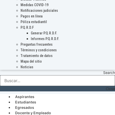
Medidas COVID-19
Notificaciones judiciales
Pagos en línea
Póliza estudiantil
P.Q.R.D.F
Generar P.Q.R.D.F.
Informes P.Q.R.D.F.
Preguntas frecuentes
Términos y condiciones
Tratamiento de datos
Mapa del sitio
Noticias
Search
Close
Aspirantes
Estudiantes
Egresados
Docente y Empleado