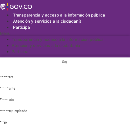
Saltar
al
contenido
Transparencia y acceso a la información pública
Atención y servicios a la ciudadanía
Participa
Menu
Transparencia y acceso a la información pública
Atención y servicios a la ciudadanía
Participa
Soy:
Aspirante
Estudiante
Egresado
Docente/Empleado
Niño