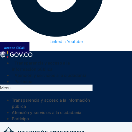
Linkedin
Youtube
Acceso SICAU
Transparencia y acceso a la
información pública
Atención y servicios a la ciudadanía
Participa
Menu
Transparencia y acceso a la información
pública
Atención y servicios a la ciudadanía
Participa