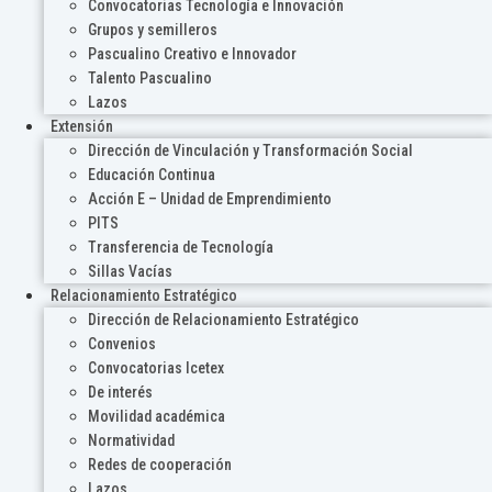
Convocatorias Tecnología e Innovación
Grupos y semilleros
Pascualino Creativo e Innovador
Talento Pascualino
Lazos
Extensión
Dirección de Vinculación y Transformación Social
Educación Continua
Acción E – Unidad de Emprendimiento
PITS
Transferencia de Tecnología
Sillas Vacías
Relacionamiento Estratégico
Dirección de Relacionamiento Estratégico
Convenios
Convocatorias Icetex
De interés
Movilidad académica
Normatividad
Redes de cooperación
Lazos