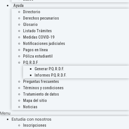
Ayuda
Directorio
Derechos pecunarios
Glosario
Listado Trámites
Medidas COVID-19
Notificaciones judiciales
Pagos en línea
Póliza estudiantil
P.Q.R.D.F
Generar P.Q.R.D.F.
Informes P.Q.R.D.F.
Preguntas frecuentes
Términos y condiciones
Tratamiento de datos
Mapa del sitio
Noticias
Menu
Estudia con nosotros
Inscripciones