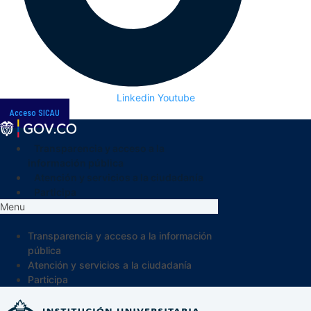
Linkedin
Youtube
Acceso SICAU
Transparencia y acceso a la
información pública
Atención y servicios a la ciudadanía
Participa
Menu
Transparencia y acceso a la información
pública
Atención y servicios a la ciudadanía
Participa