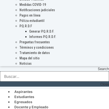
Medidas COVID-19
Notificaciones judiciales
Pagos en línea
Póliza estudiantil
P.Q.R.D.F
Generar P.Q.R.D.F.
Informes P.Q.R.D.F.
Preguntas frecuentes
Términos y condiciones
Tratamiento de datos
Mapa del sitio
Noticias
Search
Close
Aspirantes
Estudiantes
Egresados
Docente y Empleado