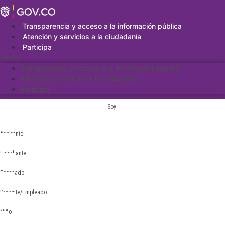
Saltar
al
contenido
Transparencia y acceso a la información pública
Atención y servicios a la ciudadanía
Participa
Menu
Transparencia y acceso a la información pública
Atención y servicios a la ciudadanía
Participa
Soy:
Aspirante
Estudiante
Egresado
Docente/Empleado
Niño