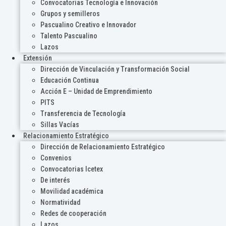
Convocatorias Tecnología e Innovación
Grupos y semilleros
Pascualino Creativo e Innovador
Talento Pascualino
Lazos
Extensión
Dirección de Vinculación y Transformación Social
Educación Continua
Acción E – Unidad de Emprendimiento
PITS
Transferencia de Tecnología
Sillas Vacías
Relacionamiento Estratégico
Dirección de Relacionamiento Estratégico
Convenios
Convocatorias Icetex
De interés
Movilidad académica
Normatividad
Redes de cooperación
Lazos