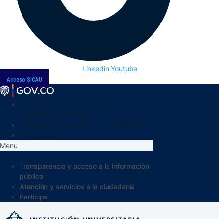
Linkedin
Youtube
Acceso SICAU
Transparencia y acceso a la
información pública
Atención y servicios a la ciudadanía
Participa
Menu
Transparencia y acceso a la información
pública
Atención y servicios a la ciudadanía
Participa