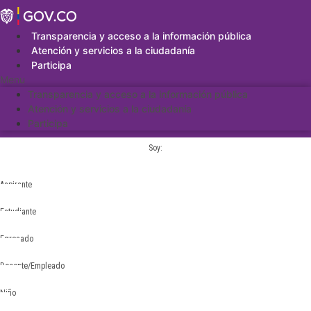
Saltar
al
contenido
Transparencia y acceso a la información pública
Atención y servicios a la ciudadanía
Participa
Menu
Transparencia y acceso a la información pública
Atención y servicios a la ciudadanía
Participa
Soy:
Aspirante
Estudiante
Egresado
Docente/Empleado
Niño