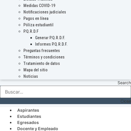
Medidas COVID-19
Notificaciones judiciales
Pagos en línea
Póliza estudiantil
P.Q.R.D.F
Generar P.Q.R.D.F.
Informes P.Q.R.D.F.
Preguntas frecuentes
Términos y condiciones
Tratamiento de datos
Mapa del sitio
Noticias
Search
Close
Aspirantes
Estudiantes
Egresados
Docente y Empleado