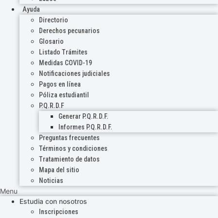
Ayuda
Directorio
Derechos pecunarios
Glosario
Listado Trámites
Medidas COVID-19
Notificaciones judiciales
Pagos en línea
Póliza estudiantil
P.Q.R.D.F
Generar P.Q.R.D.F.
Informes P.Q.R.D.F.
Preguntas frecuentes
Términos y condiciones
Tratamiento de datos
Mapa del sitio
Noticias
Menu
Estudia con nosotros
Inscripciones