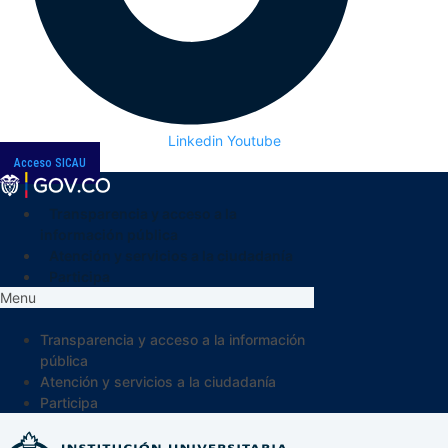
Linkedin
Youtube
Acceso SICAU
Transparencia y acceso a la
información pública
Atención y servicios a la ciudadanía
Participa
Menu
Transparencia y acceso a la información
pública
Atención y servicios a la ciudadanía
Participa