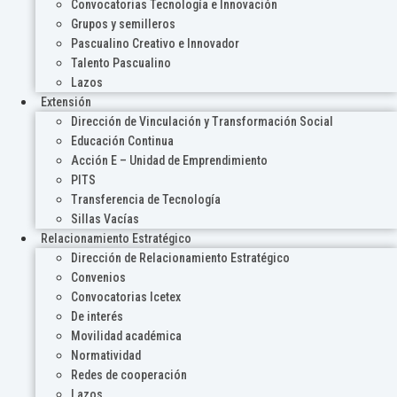
Convocatorias Tecnología e Innovación
Grupos y semilleros
Pascualino Creativo e Innovador
Talento Pascualino
Lazos
Extensión
Dirección de Vinculación y Transformación Social
Educación Continua
Acción E – Unidad de Emprendimiento
PITS
Transferencia de Tecnología
Sillas Vacías
Relacionamiento Estratégico
Dirección de Relacionamiento Estratégico
Convenios
Convocatorias Icetex
De interés
Movilidad académica
Normatividad
Redes de cooperación
Lazos