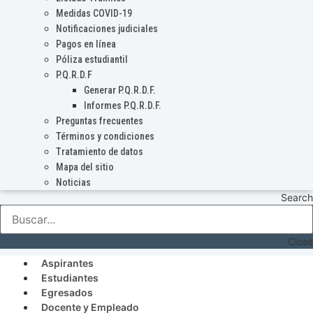
Medidas COVID-19
Notificaciones judiciales
Pagos en línea
Póliza estudiantil
P.Q.R.D.F
Generar P.Q.R.D.F.
Informes P.Q.R.D.F.
Preguntas frecuentes
Términos y condiciones
Tratamiento de datos
Mapa del sitio
Noticias
Search
Close
Aspirantes
Estudiantes
Egresados
Docente y Empleado