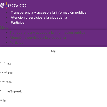
Saltar
al
contenido
Transparencia y acceso a la información pública
Atención y servicios a la ciudadanía
Participa
Menu
Transparencia y acceso a la información pública
Atención y servicios a la ciudadanía
Participa
Soy:
Aspirante
Estudiante
Egresado
Docente/Empleado
Niño