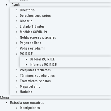
Ayuda
Directorio
Derechos pecunarios
Glosario
Listado Trámites
Medidas COVID-19
Notificaciones judiciales
Pagos en línea
Póliza estudiantil
P.Q.R.D.F
Generar P.Q.R.D.F.
Informes P.Q.R.D.F.
Preguntas frecuentes
Términos y condiciones
Tratamiento de datos
Mapa del sitio
Noticias
Menu
Estudia con nosotros
Inscripciones