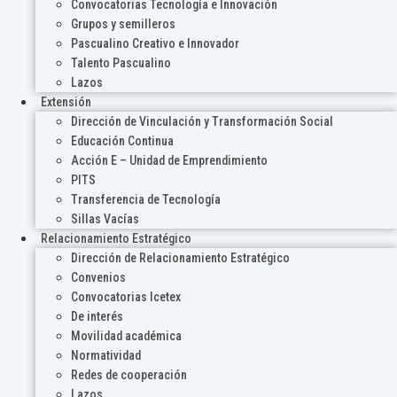
Convocatorias Tecnología e Innovación
Grupos y semilleros
Pascualino Creativo e Innovador
Talento Pascualino
Lazos
Extensión
Dirección de Vinculación y Transformación Social
Educación Continua
Acción E – Unidad de Emprendimiento
PITS
Transferencia de Tecnología
Sillas Vacías
Relacionamiento Estratégico
Dirección de Relacionamiento Estratégico
Convenios
Convocatorias Icetex
De interés
Movilidad académica
Normatividad
Redes de cooperación
Lazos