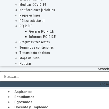
Medidas COVID-19
Notificaciones judiciales
Pagos en línea
Póliza estudiantil
P.Q.R.D.F
Generar P.Q.R.D.F.
Informes P.Q.R.D.F.
Preguntas frecuentes
Términos y condiciones
Tratamiento de datos
Mapa del sitio
Noticias
Search
Close
Aspirantes
Estudiantes
Egresados
Docente y Empleado