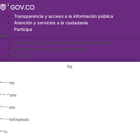
Saltar
al
contenido
Transparencia y acceso a la información pública
Atención y servicios a la ciudadanía
Participa
Menu
Transparencia y acceso a la información pública
Atención y servicios a la ciudadanía
Participa
Soy:
Aspirante
Estudiante
Egresado
Docente/Empleado
Niño