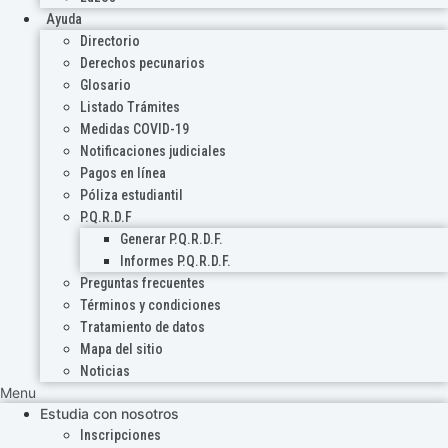
Ayuda
Directorio
Derechos pecunarios
Glosario
Listado Trámites
Medidas COVID-19
Notificaciones judiciales
Pagos en línea
Póliza estudiantil
P.Q.R.D.F
Generar P.Q.R.D.F.
Informes P.Q.R.D.F.
Preguntas frecuentes
Términos y condiciones
Tratamiento de datos
Mapa del sitio
Noticias
Menu
Estudia con nosotros
Inscripciones