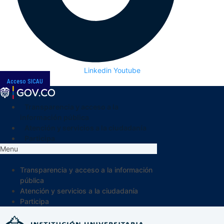
Linkedin
Youtube
Acceso SICAU
Transparencia y acceso a la
información pública
Atención y servicios a la ciudadanía
Participa
Menu
Transparencia y acceso a la información
pública
Atención y servicios a la ciudadanía
Participa