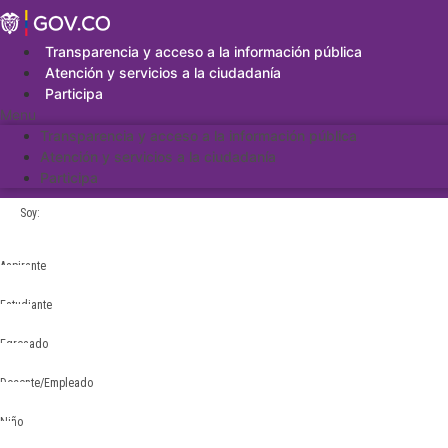
Saltar
al
contenido
Transparencia y acceso a la información pública
Atención y servicios a la ciudadanía
Participa
Menu
Transparencia y acceso a la información pública
Atención y servicios a la ciudadanía
Participa
Soy:
Aspirante
Estudiante
Egresado
Docente/Empleado
Niño