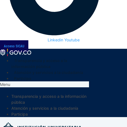
Linkedin
Youtube
Acceso SICAU
Transparencia y acceso a la
información pública
Atención y servicios a la ciudadanía
Participa
Menu
Transparencia y acceso a la información
pública
Atención y servicios a la ciudadanía
Participa