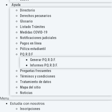
Ayuda
Directorio
Derechos pecunarios
Glosario
Listado Trámites
Medidas COVID-19
Notificaciones judiciales
Pagos en línea
Póliza estudiantil
P.Q.R.D.F
Generar P.Q.R.D.F.
Informes P.Q.R.D.F.
Preguntas frecuentes
Términos y condiciones
Tratamiento de datos
Mapa del sitio
Noticias
Menu
Estudia con nosotros
Inscripciones