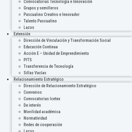
Convocatorias Tecnología e Innovación
Grupos y semilleros
Pascualino Creativo e Innovador
Talento Pascualino
Lazos
Extensión
Dirección de Vinculación y Transformación Social
Educación Continua
Acción E – Unidad de Emprendimiento
PITS
Transferencia de Tecnología
Sillas Vacías
Relacionamiento Estratégico
Dirección de Relacionamiento Estratégico
Convenios
Convocatorias Icetex
De interés
Movilidad académica
Normatividad
Redes de cooperación
Lazos