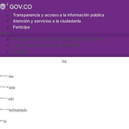
Saltar
al
contenido
Transparencia y acceso a la información pública
Atención y servicios a la ciudadanía
Participa
Menu
Transparencia y acceso a la información pública
Atención y servicios a la ciudadanía
Participa
Soy:
Aspirante
Estudiante
Egresado
Docente/Empleado
Niño