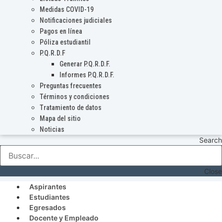
Medidas COVID-19
Notificaciones judiciales
Pagos en línea
Póliza estudiantil
P.Q.R.D.F
Generar P.Q.R.D.F.
Informes P.Q.R.D.F.
Preguntas frecuentes
Términos y condiciones
Tratamiento de datos
Mapa del sitio
Noticias
Search
Close
Aspirantes
Estudiantes
Egresados
Docente y Empleado