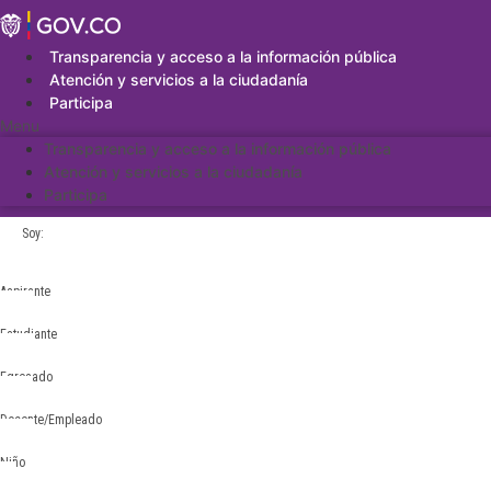
Saltar
al
contenido
Transparencia y acceso a la información pública
Atención y servicios a la ciudadanía
Participa
Menu
Transparencia y acceso a la información pública
Atención y servicios a la ciudadanía
Participa
Soy:
Aspirante
Estudiante
Egresado
Docente/Empleado
Niño