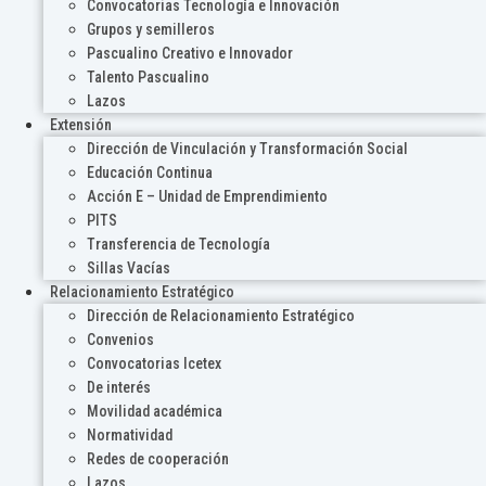
Convocatorias Tecnología e Innovación
Grupos y semilleros
Pascualino Creativo e Innovador
Talento Pascualino
Lazos
Extensión
Dirección de Vinculación y Transformación Social
Educación Continua
Acción E – Unidad de Emprendimiento
PITS
Transferencia de Tecnología
Sillas Vacías
Relacionamiento Estratégico
Dirección de Relacionamiento Estratégico
Convenios
Convocatorias Icetex
De interés
Movilidad académica
Normatividad
Redes de cooperación
Lazos