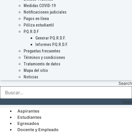
Medidas COVID-19
Notificaciones judiciales
Pagos en línea
Póliza estudiantil
P.Q.R.D.F
Generar P.Q.R.D.F.
Informes P.Q.R.D.F.
Preguntas frecuentes
Términos y condiciones
Tratamiento de datos
Mapa del sitio
Noticias
Search
Close
Aspirantes
Estudiantes
Egresados
Docente y Empleado