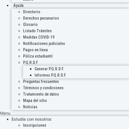
Ayuda
Directorio
Derechos pecunarios
Glosario
Listado Trámites
Medidas COVID-19
Notificaciones judiciales
Pagos en línea
Póliza estudiantil
P.Q.R.D.F
Generar P.Q.R.D.F.
Informes P.Q.R.D.F.
Preguntas frecuentes
Términos y condiciones
Tratamiento de datos
Mapa del sitio
Noticias
Menu
Estudia con nosotros
Inscripciones