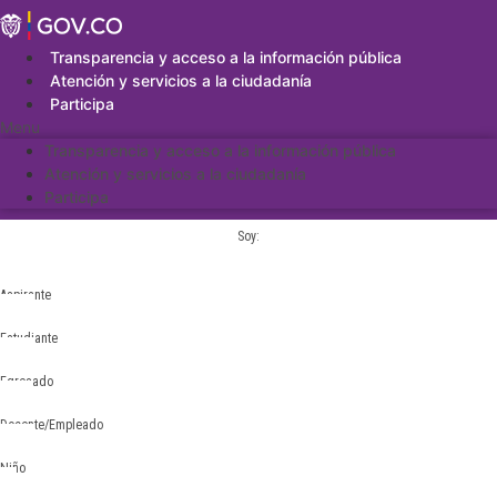
Saltar
al
contenido
Transparencia y acceso a la información pública
Atención y servicios a la ciudadanía
Participa
Menu
Transparencia y acceso a la información pública
Atención y servicios a la ciudadanía
Participa
Soy:
Aspirante
Estudiante
Egresado
Docente/Empleado
Niño