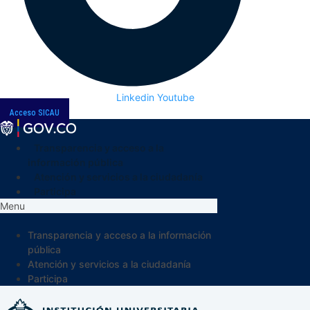
Linkedin
Youtube
Acceso SICAU
Transparencia y acceso a la
información pública
Atención y servicios a la ciudadanía
Participa
Menu
Transparencia y acceso a la información
pública
Atención y servicios a la ciudadanía
Participa