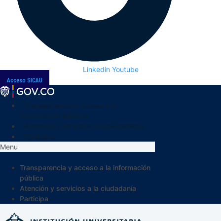
Linkedin
Youtube
Acceso SICAU
Transparencia y acceso a la
información pública
Atención y servicios a la ciudadanía
Participa
Menu
Transparencia y acceso a la información
pública
Atención y servicios a la ciudadanía
Participa