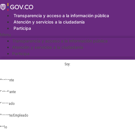
Saltar
al
contenido
Transparencia y acceso a la información pública
Atención y servicios a la ciudadanía
Participa
Menu
Transparencia y acceso a la información pública
Atención y servicios a la ciudadanía
Participa
Soy:
Aspirante
Estudiante
Egresado
Docente/Empleado
Niño