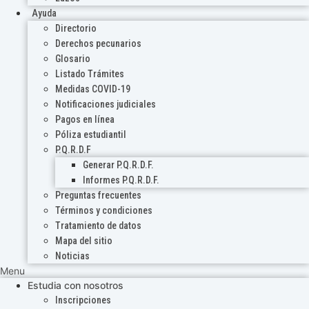
Ayuda
Directorio
Derechos pecunarios
Glosario
Listado Trámites
Medidas COVID-19
Notificaciones judiciales
Pagos en línea
Póliza estudiantil
P.Q.R.D.F
Generar P.Q.R.D.F.
Informes P.Q.R.D.F.
Preguntas frecuentes
Términos y condiciones
Tratamiento de datos
Mapa del sitio
Noticias
Menu
Estudia con nosotros
Inscripciones