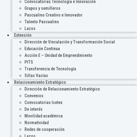
Convocatorias Tecnología e Innovación
Grupos y semilleros
Pascualino Creativo e Innovador
Talento Pascualino
Lazos
Extensión
Dirección de Vinculación y Transformación Social
Educación Continua
Acción E – Unidad de Emprendimiento
PITS
Transferencia de Tecnología
Sillas Vacías
Relacionamiento Estratégico
Dirección de Relacionamiento Estratégico
Convenios
Convocatorias Icetex
De interés
Movilidad académica
Normatividad
Redes de cooperación
Lazos