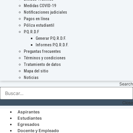
Medidas COVID-19
Notificaciones judiciales
Pagos en línea
Póliza estudiantil
P.Q.R.D.F
Generar P.Q.R.D.F.
Informes P.Q.R.D.F.
Preguntas frecuentes
Términos y condiciones
Tratamiento de datos
Mapa del sitio
Noticias
Search
Close
Aspirantes
Estudiantes
Egresados
Docente y Empleado