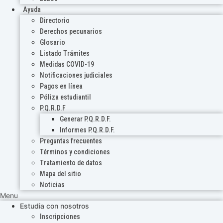
Ayuda
Directorio
Derechos pecunarios
Glosario
Listado Trámites
Medidas COVID-19
Notificaciones judiciales
Pagos en línea
Póliza estudiantil
P.Q.R.D.F
Generar P.Q.R.D.F.
Informes P.Q.R.D.F.
Preguntas frecuentes
Términos y condiciones
Tratamiento de datos
Mapa del sitio
Noticias
Menu
Estudia con nosotros
Inscripciones