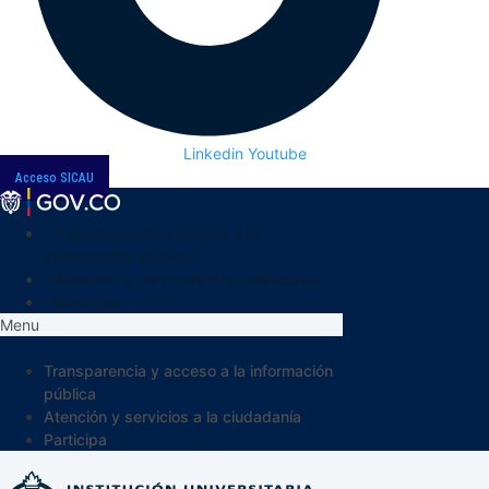
Linkedin
Youtube
Acceso SICAU
Transparencia y acceso a la
información pública
Atención y servicios a la ciudadanía
Participa
Menu
Transparencia y acceso a la información
pública
Atención y servicios a la ciudadanía
Participa