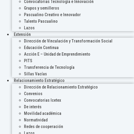
Convocatorias Tecnología e Innovación
Grupos y semilleros
Pascualino Creativo e Innovador
Talento Pascualino
Lazos
Extensión
Dirección de Vinculación y Transformación Social
Educación Continua
Acción E – Unidad de Emprendimiento
PITS
Transferencia de Tecnología
Sillas Vacías
Relacionamiento Estratégico
Dirección de Relacionamiento Estratégico
Convenios
Convocatorias Icetex
De interés
Movilidad académica
Normatividad
Redes de cooperación
Lazos