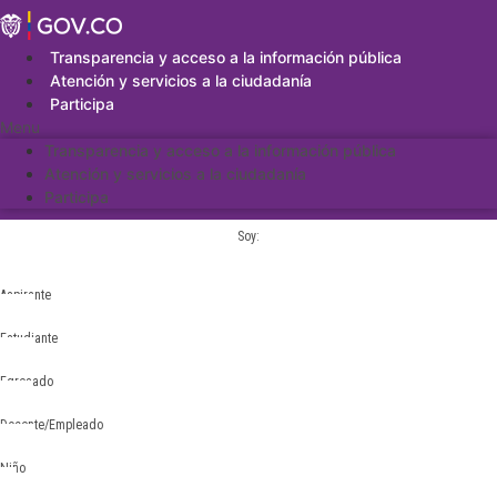
Saltar
al
contenido
Transparencia y acceso a la información pública
Atención y servicios a la ciudadanía
Participa
Menu
Transparencia y acceso a la información pública
Atención y servicios a la ciudadanía
Participa
Soy:
Aspirante
Estudiante
Egresado
Docente/Empleado
Niño