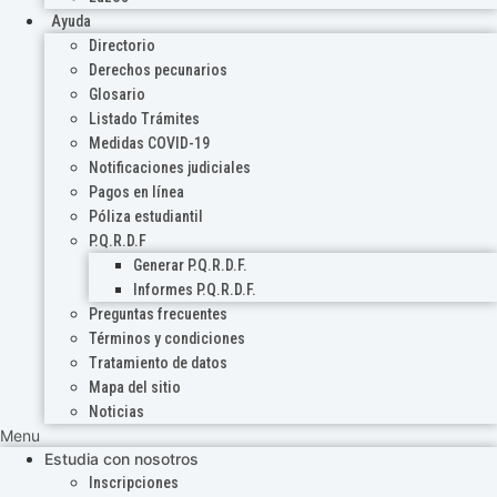
Ayuda
Directorio
Derechos pecunarios
Glosario
Listado Trámites
Medidas COVID-19
Notificaciones judiciales
Pagos en línea
Póliza estudiantil
P.Q.R.D.F
Generar P.Q.R.D.F.
Informes P.Q.R.D.F.
Preguntas frecuentes
Términos y condiciones
Tratamiento de datos
Mapa del sitio
Noticias
Menu
Estudia con nosotros
Inscripciones