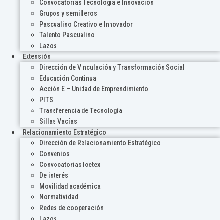
Convocatorias Tecnología e Innovación
Grupos y semilleros
Pascualino Creativo e Innovador
Talento Pascualino
Lazos
Extensión
Dirección de Vinculación y Transformación Social
Educación Continua
Acción E – Unidad de Emprendimiento
PITS
Transferencia de Tecnología
Sillas Vacías
Relacionamiento Estratégico
Dirección de Relacionamiento Estratégico
Convenios
Convocatorias Icetex
De interés
Movilidad académica
Normatividad
Redes de cooperación
Lazos