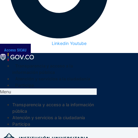
Linkedin
Youtube
Acceso SICAU
Transparencia y acceso a la
información pública
Atención y servicios a la ciudadanía
Participa
Menu
Transparencia y acceso a la información
pública
Atención y servicios a la ciudadanía
Participa