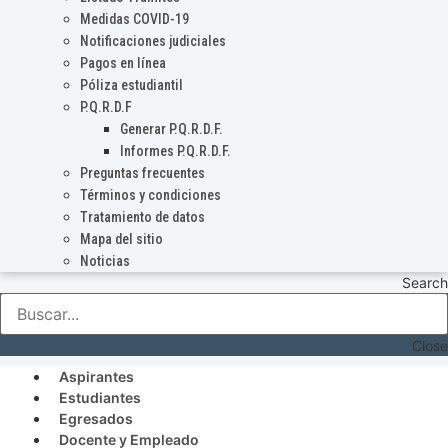
Medidas COVID-19
Notificaciones judiciales
Pagos en línea
Póliza estudiantil
P.Q.R.D.F
Generar P.Q.R.D.F.
Informes P.Q.R.D.F.
Preguntas frecuentes
Términos y condiciones
Tratamiento de datos
Mapa del sitio
Noticias
Search
Close
Aspirantes
Estudiantes
Egresados
Docente y Empleado