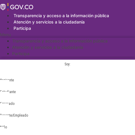
Saltar
al
contenido
Transparencia y acceso a la información pública
Atención y servicios a la ciudadanía
Participa
Menu
Transparencia y acceso a la información pública
Atención y servicios a la ciudadanía
Participa
Soy:
Aspirante
Estudiante
Egresado
Docente/Empleado
Niño