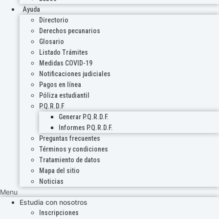
Ayuda
Directorio
Derechos pecunarios
Glosario
Listado Trámites
Medidas COVID-19
Notificaciones judiciales
Pagos en línea
Póliza estudiantil
P.Q.R.D.F
Generar P.Q.R.D.F.
Informes P.Q.R.D.F.
Preguntas frecuentes
Términos y condiciones
Tratamiento de datos
Mapa del sitio
Noticias
Menu
Estudia con nosotros
Inscripciones