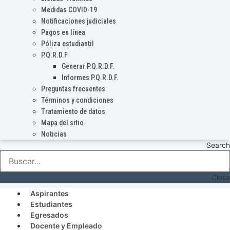
Medidas COVID-19
Notificaciones judiciales
Pagos en línea
Póliza estudiantil
P.Q.R.D.F
Generar P.Q.R.D.F.
Informes P.Q.R.D.F.
Preguntas frecuentes
Términos y condiciones
Tratamiento de datos
Mapa del sitio
Noticias
Search
Close
Aspirantes
Estudiantes
Egresados
Docente y Empleado