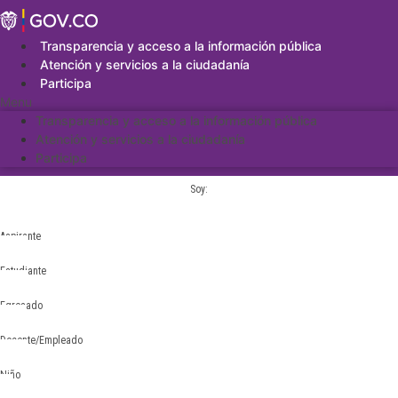
Saltar
al
contenido
Transparencia y acceso a la información pública
Atención y servicios a la ciudadanía
Participa
Menu
Transparencia y acceso a la información pública
Atención y servicios a la ciudadanía
Participa
Soy:
Aspirante
Estudiante
Egresado
Docente/Empleado
Niño