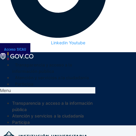
Linkedin
Youtube
Acceso SICAU
Transparencia y acceso a la
información pública
Atención y servicios a la ciudadanía
Participa
Menu
Transparencia y acceso a la información
pública
Atención y servicios a la ciudadanía
Participa