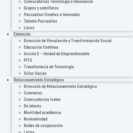
Convocatorias Tecnología e Innovación
Grupos y semilleros
Pascualino Creativo e Innovador
Talento Pascualino
Lazos
Extensión
Dirección de Vinculación y Transformación Social
Educación Continua
Acción E – Unidad de Emprendimiento
PITS
Transferencia de Tecnología
Sillas Vacías
Relacionamiento Estratégico
Dirección de Relacionamiento Estratégico
Convenios
Convocatorias Icetex
De interés
Movilidad académica
Normatividad
Redes de cooperación
Lazos