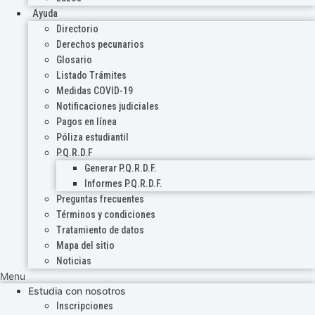
Ayuda
Directorio
Derechos pecunarios
Glosario
Listado Trámites
Medidas COVID-19
Notificaciones judiciales
Pagos en línea
Póliza estudiantil
P.Q.R.D.F
Generar P.Q.R.D.F.
Informes P.Q.R.D.F.
Preguntas frecuentes
Términos y condiciones
Tratamiento de datos
Mapa del sitio
Noticias
Menu
Estudia con nosotros
Inscripciones