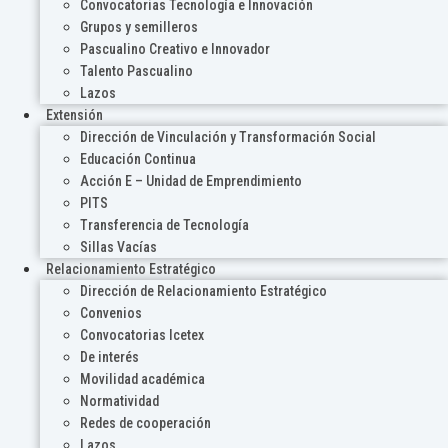
Convocatorias Tecnología e Innovación
Grupos y semilleros
Pascualino Creativo e Innovador
Talento Pascualino
Lazos
Extensión
Dirección de Vinculación y Transformación Social
Educación Continua
Acción E – Unidad de Emprendimiento
PITS
Transferencia de Tecnología
Sillas Vacías
Relacionamiento Estratégico
Dirección de Relacionamiento Estratégico
Convenios
Convocatorias Icetex
De interés
Movilidad académica
Normatividad
Redes de cooperación
Lazos