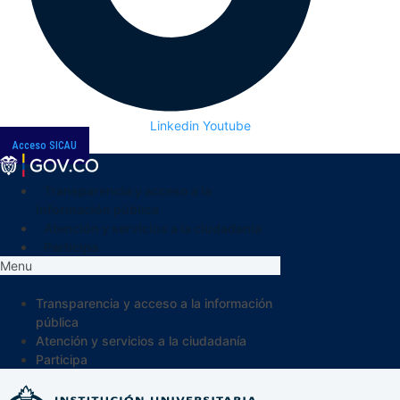
Linkedin
Youtube
Acceso SICAU
Transparencia y acceso a la
información pública
Atención y servicios a la ciudadanía
Participa
Menu
Transparencia y acceso a la información
pública
Atención y servicios a la ciudadanía
Participa