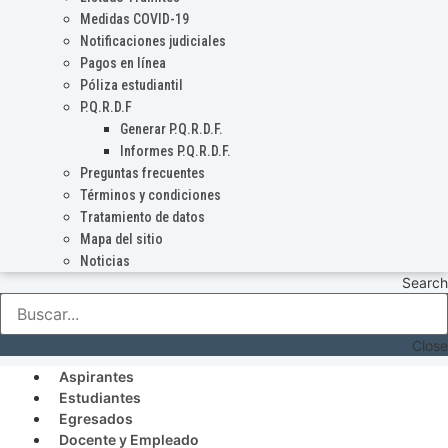
Medidas COVID-19
Notificaciones judiciales
Pagos en línea
Póliza estudiantil
P.Q.R.D.F
Generar P.Q.R.D.F.
Informes P.Q.R.D.F.
Preguntas frecuentes
Términos y condiciones
Tratamiento de datos
Mapa del sitio
Noticias
Search
Close
Aspirantes
Estudiantes
Egresados
Docente y Empleado