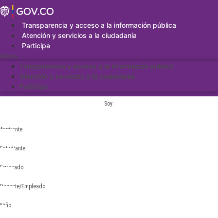
Saltar
al
contenido
Transparencia y acceso a la información pública
Atención y servicios a la ciudadanía
Participa
Menu
Transparencia y acceso a la información pública
Atención y servicios a la ciudadanía
Participa
Soy:
Aspirante
Estudiante
Egresado
Docente/Empleado
Niño