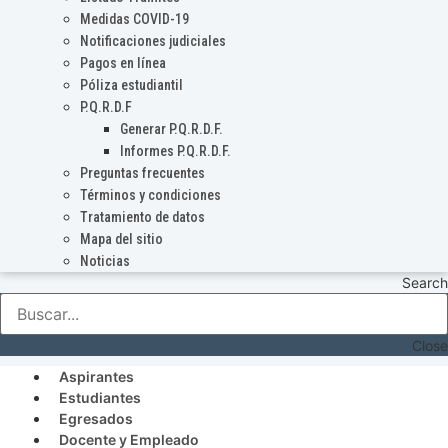
Medidas COVID-19
Notificaciones judiciales
Pagos en línea
Póliza estudiantil
P.Q.R.D.F
Generar P.Q.R.D.F.
Informes P.Q.R.D.F.
Preguntas frecuentes
Términos y condiciones
Tratamiento de datos
Mapa del sitio
Noticias
Search
Close
Aspirantes
Estudiantes
Egresados
Docente y Empleado