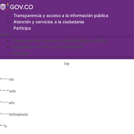
Saltar
al
contenido
Transparencia y acceso a la información pública
Atención y servicios a la ciudadanía
Participa
Menu
Transparencia y acceso a la información pública
Atención y servicios a la ciudadanía
Participa
Soy:
Aspirante
Estudiante
Egresado
Docente/Empleado
Niño