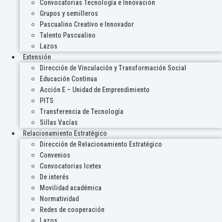
Convocatorias Tecnología e Innovación
Grupos y semilleros
Pascualino Creativo e Innovador
Talento Pascualino
Lazos
Extensión
Dirección de Vinculación y Transformación Social
Educación Continua
Acción E – Unidad de Emprendimiento
PITS
Transferencia de Tecnología
Sillas Vacías
Relacionamiento Estratégico
Dirección de Relacionamiento Estratégico
Convenios
Convocatorias Icetex
De interés
Movilidad académica
Normatividad
Redes de cooperación
Lazos