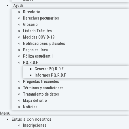
Ayuda
Directorio
Derechos pecunarios
Glosario
Listado Trámites
Medidas COVID-19
Notificaciones judiciales
Pagos en línea
Póliza estudiantil
P.Q.R.D.F
Generar P.Q.R.D.F.
Informes P.Q.R.D.F.
Preguntas frecuentes
Términos y condiciones
Tratamiento de datos
Mapa del sitio
Noticias
Menu
Estudia con nosotros
Inscripciones