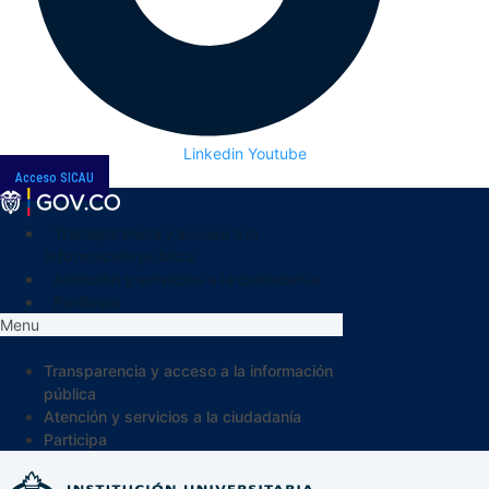
Linkedin
Youtube
Acceso SICAU
Transparencia y acceso a la
información pública
Atención y servicios a la ciudadanía
Participa
Menu
Transparencia y acceso a la información
pública
Atención y servicios a la ciudadanía
Participa