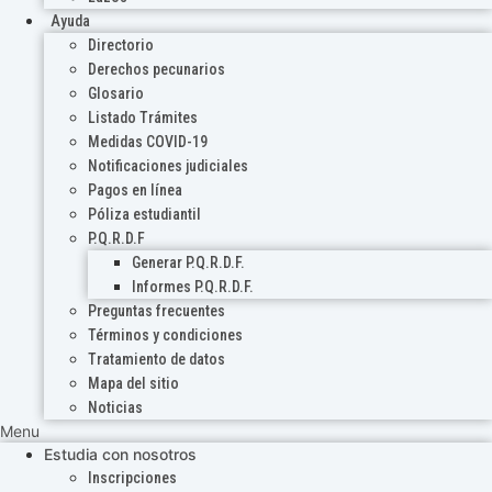
Ayuda
Directorio
Derechos pecunarios
Glosario
Listado Trámites
Medidas COVID-19
Notificaciones judiciales
Pagos en línea
Póliza estudiantil
P.Q.R.D.F
Generar P.Q.R.D.F.
Informes P.Q.R.D.F.
Preguntas frecuentes
Términos y condiciones
Tratamiento de datos
Mapa del sitio
Noticias
Menu
Estudia con nosotros
Inscripciones