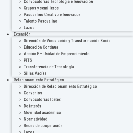
Convocatorias Tecnología e Innovación
Grupos y semilleros
Pascualino Creativo e Innovador
Talento Pascualino
Lazos
Extensión
Dirección de Vinculación y Transformación Social
Educación Continua
Acción E – Unidad de Emprendimiento
PITS
Transferencia de Tecnología
Sillas Vacías
Relacionamiento Estratégico
Dirección de Relacionamiento Estratégico
Convenios
Convocatorias Icetex
De interés
Movilidad académica
Normatividad
Redes de cooperación
Lazos