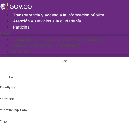
Saltar
al
contenido
Transparencia y acceso a la información pública
Atención y servicios a la ciudadanía
Participa
Menu
Transparencia y acceso a la información pública
Atención y servicios a la ciudadanía
Participa
Soy:
Aspirante
Estudiante
Egresado
Docente/Empleado
Niño