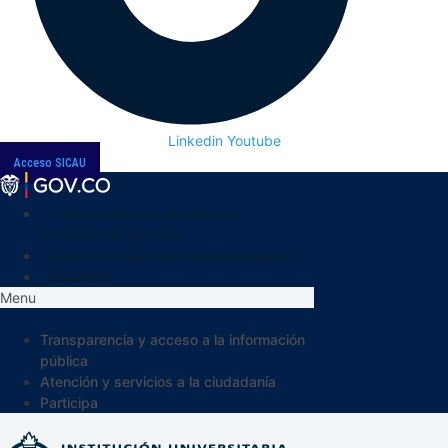
Linkedin
Youtube
Acceso SICAU
Transparencia y acceso a la
información pública
Atención y servicios a la ciudadanía
Participa
Menu
Transparencia y acceso a la información
pública
Atención y servicios a la ciudadanía
Participa