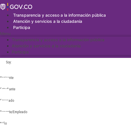
Saltar
al
contenido
Transparencia y acceso a la información pública
Atención y servicios a la ciudadanía
Participa
Menu
Transparencia y acceso a la información pública
Atención y servicios a la ciudadanía
Participa
Soy:
Aspirante
Estudiante
Egresado
Docente/Empleado
Niño