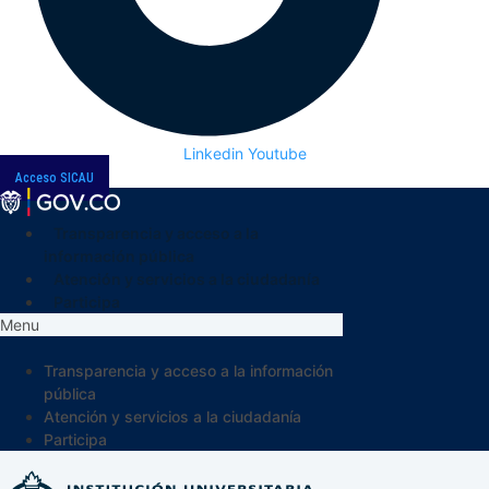
Linkedin
Youtube
Acceso SICAU
Transparencia y acceso a la
información pública
Atención y servicios a la ciudadanía
Participa
Menu
Transparencia y acceso a la información
pública
Atención y servicios a la ciudadanía
Participa