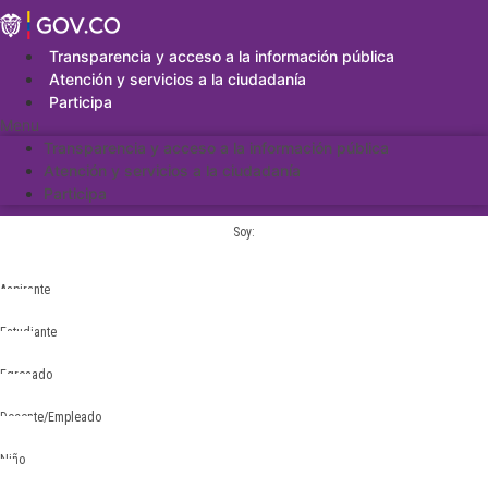
Saltar
al
contenido
Transparencia y acceso a la información pública
Atención y servicios a la ciudadanía
Participa
Menu
Transparencia y acceso a la información pública
Atención y servicios a la ciudadanía
Participa
Soy:
Aspirante
Estudiante
Egresado
Docente/Empleado
Niño