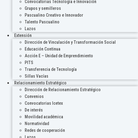
Convocatorias Tecnología e Innovación
Grupos y semilleros
Pascualino Creativo e Innovador
Talento Pascualino
Lazos
Extensión
Dirección de Vinculación y Transformación Social
Educación Continua
Acción E – Unidad de Emprendimiento
PITS
Transferencia de Tecnología
Sillas Vacías
Relacionamiento Estratégico
Dirección de Relacionamiento Estratégico
Convenios
Convocatorias Icetex
De interés
Movilidad académica
Normatividad
Redes de cooperación
Lazos