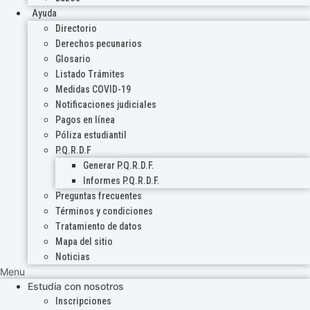
Ayuda
Directorio
Derechos pecunarios
Glosario
Listado Trámites
Medidas COVID-19
Notificaciones judiciales
Pagos en línea
Póliza estudiantil
P.Q.R.D.F
Generar P.Q.R.D.F.
Informes P.Q.R.D.F.
Preguntas frecuentes
Términos y condiciones
Tratamiento de datos
Mapa del sitio
Noticias
Menu
Estudia con nosotros
Inscripciones