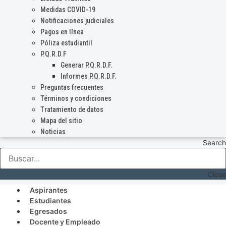
Medidas COVID-19
Notificaciones judiciales
Pagos en línea
Póliza estudiantil
P.Q.R.D.F
Generar P.Q.R.D.F.
Informes P.Q.R.D.F.
Preguntas frecuentes
Términos y condiciones
Tratamiento de datos
Mapa del sitio
Noticias
Search
Close
Aspirantes
Estudiantes
Egresados
Docente y Empleado