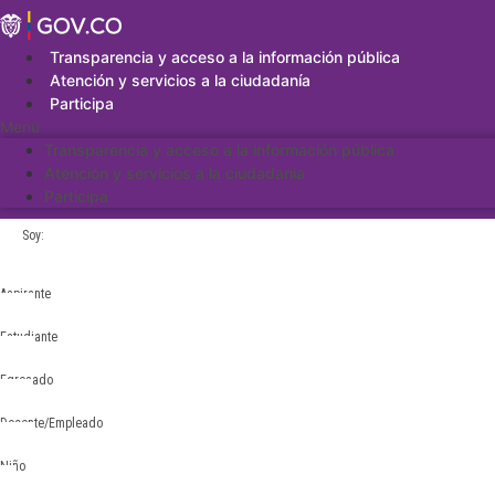
Saltar
al
contenido
Transparencia y acceso a la información pública
Atención y servicios a la ciudadanía
Participa
Menu
Transparencia y acceso a la información pública
Atención y servicios a la ciudadanía
Participa
Soy:
Aspirante
Estudiante
Egresado
Docente/Empleado
Niño