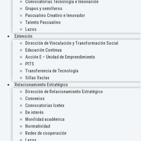
Convocatorias Tecnología e Innovación
Grupos y semilleros
Pascualino Creativo e Innovador
Talento Pascualino
Lazos
Extensión
Dirección de Vinculación y Transformación Social
Educación Continua
Acción E – Unidad de Emprendimiento
PITS
Transferencia de Tecnología
Sillas Vacías
Relacionamiento Estratégico
Dirección de Relacionamiento Estratégico
Convenios
Convocatorias Icetex
De interés
Movilidad académica
Normatividad
Redes de cooperación
Lazos