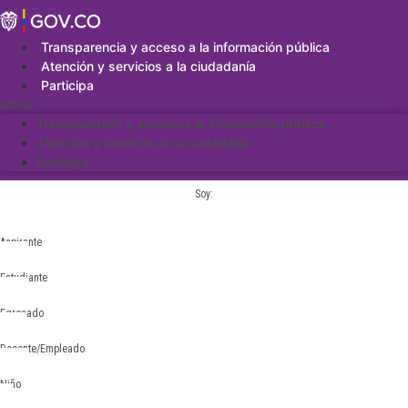
Saltar
al
contenido
Transparencia y acceso a la información pública
Atención y servicios a la ciudadanía
Participa
Menu
Transparencia y acceso a la información pública
Atención y servicios a la ciudadanía
Participa
Soy:
Aspirante
Estudiante
Egresado
Docente/Empleado
Niño