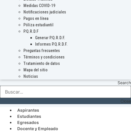
Medidas COVID-19
Notificaciones judiciales
Pagos en línea
Póliza estudiantil
P.Q.R.D.F
Generar P.Q.R.D.F.
Informes P.Q.R.D.F.
Preguntas frecuentes
Términos y condiciones
Tratamiento de datos
Mapa del sitio
Noticias
Search
Close
Aspirantes
Estudiantes
Egresados
Docente y Empleado