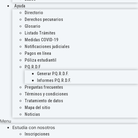
Ayuda
Directorio
Derechos pecunarios
Glosario
Listado Trámites
Medidas COVID-19
Notificaciones judiciales
Pagos en línea
Póliza estudiantil
P.Q.R.D.F
Generar P.Q.R.D.F.
Informes P.Q.R.D.F.
Preguntas frecuentes
Términos y condiciones
Tratamiento de datos
Mapa del sitio
Noticias
Menu
Estudia con nosotros
Inscripciones