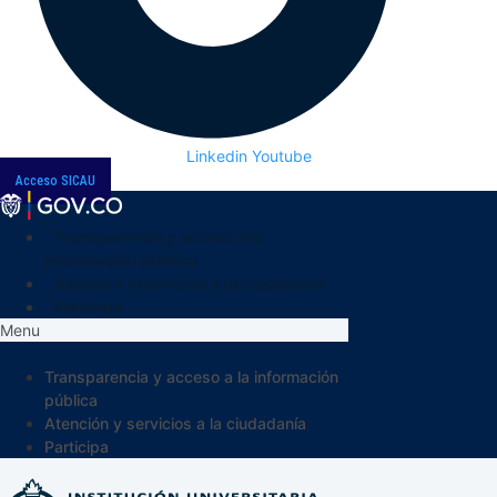
Linkedin
Youtube
Acceso SICAU
Transparencia y acceso a la
información pública
Atención y servicios a la ciudadanía
Participa
Menu
Transparencia y acceso a la información
pública
Atención y servicios a la ciudadanía
Participa