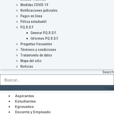
Medidas COVID-19
Notificaciones judiciales
Pagos en línea
Póliza estudiantil
P.Q.R.D.F
Generar P.Q.R.D.F.
Informes P.Q.R.D.F.
Preguntas frecuentes
Términos y condiciones
Tratamiento de datos
Mapa del sitio
Noticias
Search
Close
Aspirantes
Estudiantes
Egresados
Docente y Empleado