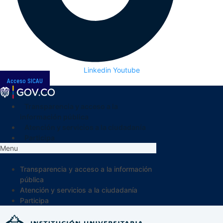
Linkedin
Youtube
Acceso SICAU
Transparencia y acceso a la
información pública
Atención y servicios a la ciudadanía
Participa
Menu
Transparencia y acceso a la información
pública
Atención y servicios a la ciudadanía
Participa