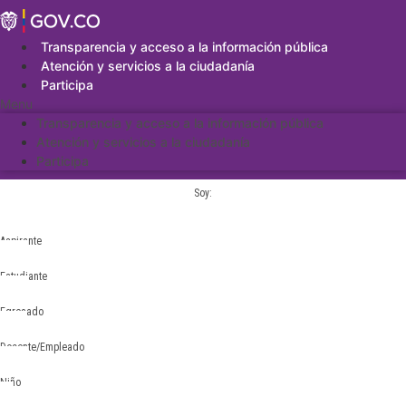
Saltar
al
contenido
Transparencia y acceso a la información pública
Atención y servicios a la ciudadanía
Participa
Menu
Transparencia y acceso a la información pública
Atención y servicios a la ciudadanía
Participa
Soy:
Aspirante
Estudiante
Egresado
Docente/Empleado
Niño