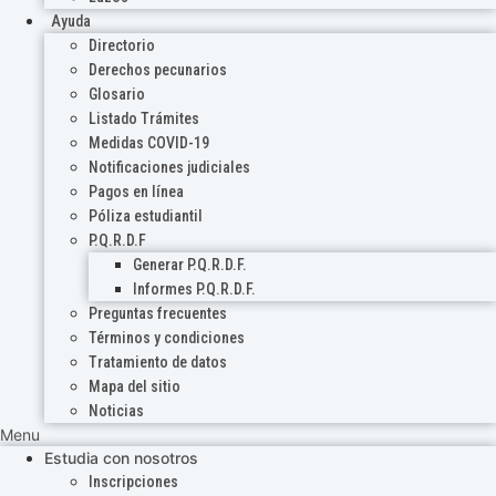
Ayuda
Directorio
Derechos pecunarios
Glosario
Listado Trámites
Medidas COVID-19
Notificaciones judiciales
Pagos en línea
Póliza estudiantil
P.Q.R.D.F
Generar P.Q.R.D.F.
Informes P.Q.R.D.F.
Preguntas frecuentes
Términos y condiciones
Tratamiento de datos
Mapa del sitio
Noticias
Menu
Estudia con nosotros
Inscripciones