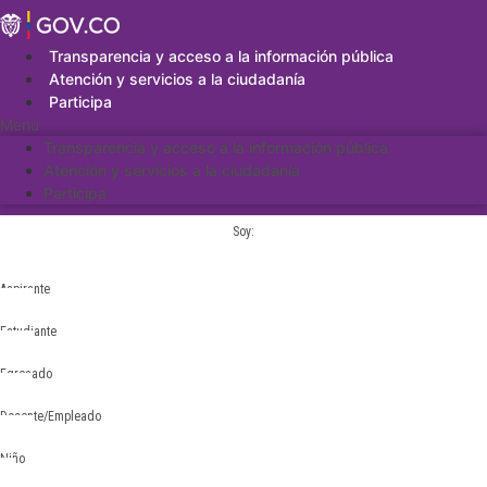
Saltar
al
contenido
Transparencia y acceso a la información pública
Atención y servicios a la ciudadanía
Participa
Menu
Transparencia y acceso a la información pública
Atención y servicios a la ciudadanía
Participa
Soy:
Aspirante
Estudiante
Egresado
Docente/Empleado
Niño