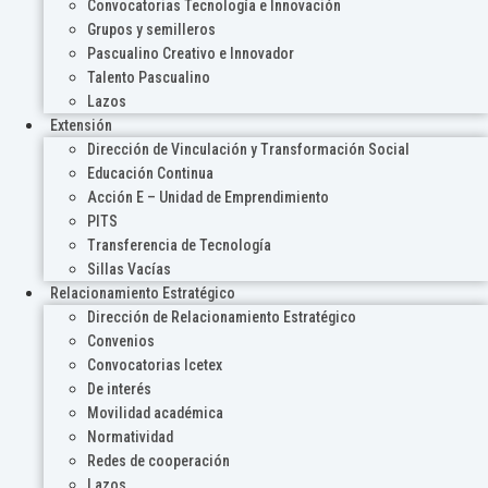
Convocatorias Tecnología e Innovación
Grupos y semilleros
Pascualino Creativo e Innovador
Talento Pascualino
Lazos
Extensión
Dirección de Vinculación y Transformación Social
Educación Continua
Acción E – Unidad de Emprendimiento
PITS
Transferencia de Tecnología
Sillas Vacías
Relacionamiento Estratégico
Dirección de Relacionamiento Estratégico
Convenios
Convocatorias Icetex
De interés
Movilidad académica
Normatividad
Redes de cooperación
Lazos