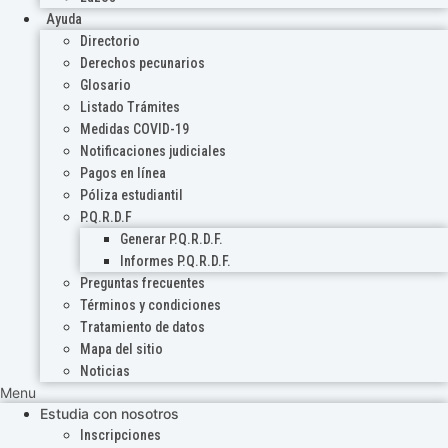
Ayuda
Directorio
Derechos pecunarios
Glosario
Listado Trámites
Medidas COVID-19
Notificaciones judiciales
Pagos en línea
Póliza estudiantil
P.Q.R.D.F
Generar P.Q.R.D.F.
Informes P.Q.R.D.F.
Preguntas frecuentes
Términos y condiciones
Tratamiento de datos
Mapa del sitio
Noticias
Menu
Estudia con nosotros
Inscripciones