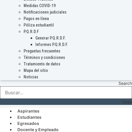
Medidas COVID-19
Notificaciones judiciales
Pagos en línea
Póliza estudiantil
P.Q.R.D.F
Generar P.Q.R.D.F.
Informes P.Q.R.D.F.
Preguntas frecuentes
Términos y condiciones
Tratamiento de datos
Mapa del sitio
Noticias
Search
Close
Aspirantes
Estudiantes
Egresados
Docente y Empleado