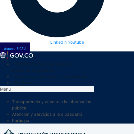
Linkedin
Youtube
Acceso SICAU
Transparencia y acceso a la
información pública
Atención y servicios a la ciudadanía
Participa
Menu
Transparencia y acceso a la información
pública
Atención y servicios a la ciudadanía
Participa