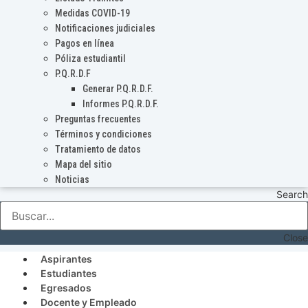
Medidas COVID-19
Notificaciones judiciales
Pagos en línea
Póliza estudiantil
P.Q.R.D.F
Generar P.Q.R.D.F.
Informes P.Q.R.D.F.
Preguntas frecuentes
Términos y condiciones
Tratamiento de datos
Mapa del sitio
Noticias
Search
Close
Aspirantes
Estudiantes
Egresados
Docente y Empleado