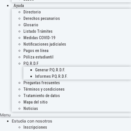
Ayuda
Directorio
Derechos pecunarios
Glosario
Listado Trámites
Medidas COVID-19
Notificaciones judiciales
Pagos en línea
Póliza estudiantil
P.Q.R.D.F
Generar P.Q.R.D.F.
Informes P.Q.R.D.F.
Preguntas frecuentes
Términos y condiciones
Tratamiento de datos
Mapa del sitio
Noticias
Menu
Estudia con nosotros
Inscripciones