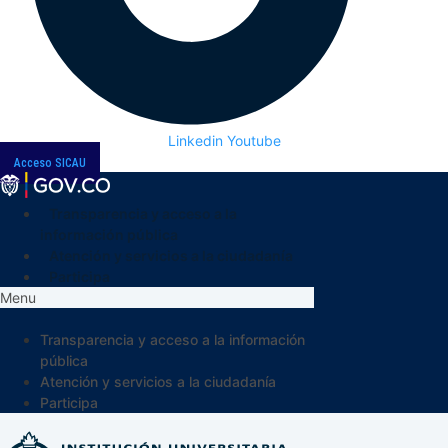
Linkedin
Youtube
Acceso SICAU
Transparencia y acceso a la
información pública
Atención y servicios a la ciudadanía
Participa
Menu
Transparencia y acceso a la información
pública
Atención y servicios a la ciudadanía
Participa