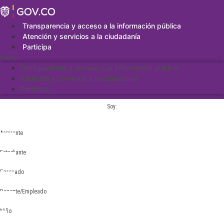
Saltar
al
contenido
Transparencia y acceso a la información pública
Atención y servicios a la ciudadanía
Participa
Menu
Transparencia y acceso a la información pública
Atención y servicios a la ciudadanía
Participa
Soy:
Aspirante
Estudiante
Egresado
Docente/Empleado
Niño