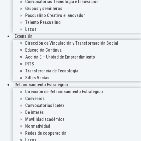
Convocatorias Tecnología e Innovación
Grupos y semilleros
Pascualino Creativo e Innovador
Talento Pascualino
Lazos
Extensión
Dirección de Vinculación y Transformación Social
Educación Continua
Acción E – Unidad de Emprendimiento
PITS
Transferencia de Tecnología
Sillas Vacías
Relacionamiento Estratégico
Dirección de Relacionamiento Estratégico
Convenios
Convocatorias Icetex
De interés
Movilidad académica
Normatividad
Redes de cooperación
Lazos