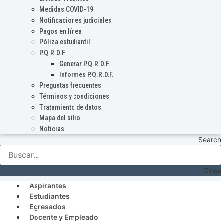
Medidas COVID-19
Notificaciones judiciales
Pagos en línea
Póliza estudiantil
P.Q.R.D.F
Generar P.Q.R.D.F.
Informes P.Q.R.D.F.
Preguntas frecuentes
Términos y condiciones
Tratamiento de datos
Mapa del sitio
Noticias
Search
Close
Aspirantes
Estudiantes
Egresados
Docente y Empleado