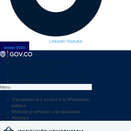
Linkedin
Youtube
Acceso SICAU
Transparencia y acceso a la
información pública
Atención y servicios a la ciudadanía
Participa
Menu
Transparencia y acceso a la información
pública
Atención y servicios a la ciudadanía
Participa