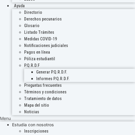
Ayuda
Directorio
Derechos pecunarios
Glosario
Listado Trámites
Medidas COVID-19
Notificaciones judiciales
Pagos en línea
Póliza estudiantil
P.Q.R.D.F
Generar P.Q.R.D.F.
Informes P.Q.R.D.F.
Preguntas frecuentes
Términos y condiciones
Tratamiento de datos
Mapa del sitio
Noticias
Menu
Estudia con nosotros
Inscripciones