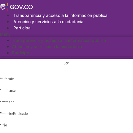
Saltar
al
contenido
Transparencia y acceso a la información pública
Atención y servicios a la ciudadanía
Participa
Menu
Transparencia y acceso a la información pública
Atención y servicios a la ciudadanía
Participa
Soy:
Aspirante
Estudiante
Egresado
Docente/Empleado
Niño