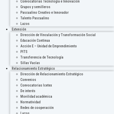
Convocatorias Tecnología e Innovación
Grupos y semilleros
Pascualino Creativo e Innovador
Talento Pascualino
Lazos
Extensión
Dirección de Vinculación y Transformación Social
Educación Continua
Acción E – Unidad de Emprendimiento
PITS
Transferencia de Tecnología
Sillas Vacías
Relacionamiento Estratégico
Dirección de Relacionamiento Estratégico
Convenios
Convocatorias Icetex
De interés
Movilidad académica
Normatividad
Redes de cooperación
Lazos