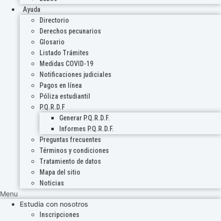
Ayuda
Directorio
Derechos pecunarios
Glosario
Listado Trámites
Medidas COVID-19
Notificaciones judiciales
Pagos en línea
Póliza estudiantil
P.Q.R.D.F
Generar P.Q.R.D.F.
Informes P.Q.R.D.F.
Preguntas frecuentes
Términos y condiciones
Tratamiento de datos
Mapa del sitio
Noticias
Menu
Estudia con nosotros
Inscripciones