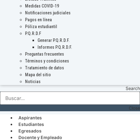
Medidas COVID-19
Notificaciones judiciales
Pagos en línea
Póliza estudiantil
P.Q.R.D.F
Generar P.Q.R.D.F.
Informes P.Q.R.D.F.
Preguntas frecuentes
Términos y condiciones
Tratamiento de datos
Mapa del sitio
Noticias
Search
Close
Aspirantes
Estudiantes
Egresados
Docente y Empleado