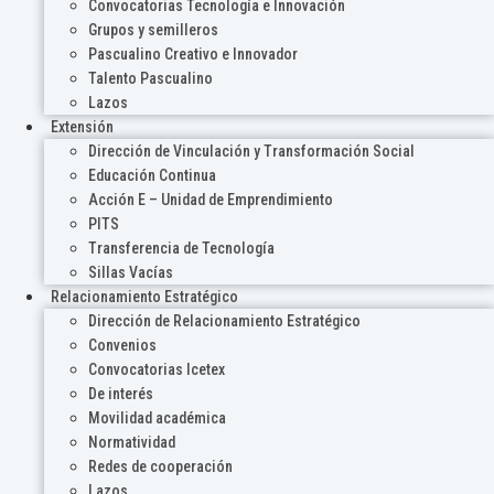
Convocatorias Tecnología e Innovación
Grupos y semilleros
Pascualino Creativo e Innovador
Talento Pascualino
Lazos
Extensión
Dirección de Vinculación y Transformación Social
Educación Continua
Acción E – Unidad de Emprendimiento
PITS
Transferencia de Tecnología
Sillas Vacías
Relacionamiento Estratégico
Dirección de Relacionamiento Estratégico
Convenios
Convocatorias Icetex
De interés
Movilidad académica
Normatividad
Redes de cooperación
Lazos