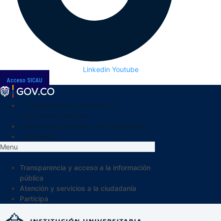
Linkedin
Youtube
Acceso SICAU
Transparencia y acceso a la
información pública
Atención y servicios a la ciudadanía
Participa
Menu
Transparencia y acceso a la información
pública
Atención y servicios a la ciudadanía
Participa