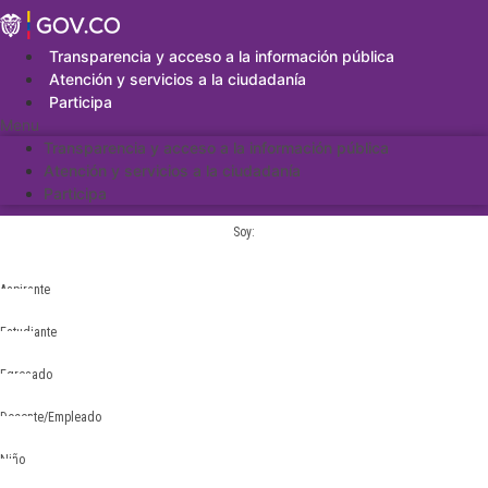
Saltar
al
contenido
Transparencia y acceso a la información pública
Atención y servicios a la ciudadanía
Participa
Menu
Transparencia y acceso a la información pública
Atención y servicios a la ciudadanía
Participa
Soy:
Aspirante
Estudiante
Egresado
Docente/Empleado
Niño