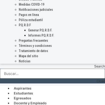
Medidas COVID-19
Notificaciones judiciales
Pagos en línea
Póliza estudiantil
P.Q.R.D.F
Generar P.Q.R.D.F.
Informes P.Q.R.D.F.
Preguntas frecuentes
Términos y condiciones
Tratamiento de datos
Mapa del sitio
Noticias
Search
Close
Aspirantes
Estudiantes
Egresados
Docente y Empleado