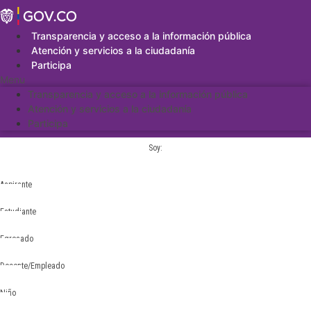
Saltar
al
contenido
Transparencia y acceso a la información pública
Atención y servicios a la ciudadanía
Participa
Menu
Transparencia y acceso a la información pública
Atención y servicios a la ciudadanía
Participa
Soy:
Aspirante
Estudiante
Egresado
Docente/Empleado
Niño