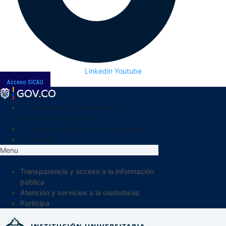
Linkedin
Youtube
Acceso SICAU
Transparencia y acceso a la
información pública
Atención y servicios a la ciudadanía
Participa
Menu
Transparencia y acceso a la información
pública
Atención y servicios a la ciudadanía
Participa