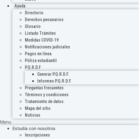
Ayuda
Directorio
Derechos pecunarios
Glosario
Listado Trámites
Medidas COVID-19
Notificaciones judiciales
Pagos en línea
Póliza estudiantil
P.Q.R.D.F
Generar P.Q.R.D.F.
Informes P.Q.R.D.F.
Preguntas frecuentes
Términos y condiciones
Tratamiento de datos
Mapa del sitio
Noticias
Menu
Estudia con nosotros
Inscripciones