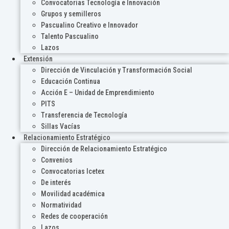
Convocatorias Tecnología e Innovación
Grupos y semilleros
Pascualino Creativo e Innovador
Talento Pascualino
Lazos
Extensión
Dirección de Vinculación y Transformación Social
Educación Continua
Acción E – Unidad de Emprendimiento
PITS
Transferencia de Tecnología
Sillas Vacías
Relacionamiento Estratégico
Dirección de Relacionamiento Estratégico
Convenios
Convocatorias Icetex
De interés
Movilidad académica
Normatividad
Redes de cooperación
Lazos