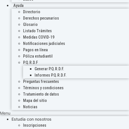
Ayuda
Directorio
Derechos pecunarios
Glosario
Listado Trámites
Medidas COVID-19
Notificaciones judiciales
Pagos en línea
Póliza estudiantil
P.Q.R.D.F
Generar P.Q.R.D.F.
Informes P.Q.R.D.F.
Preguntas frecuentes
Términos y condiciones
Tratamiento de datos
Mapa del sitio
Noticias
Menu
Estudia con nosotros
Inscripciones