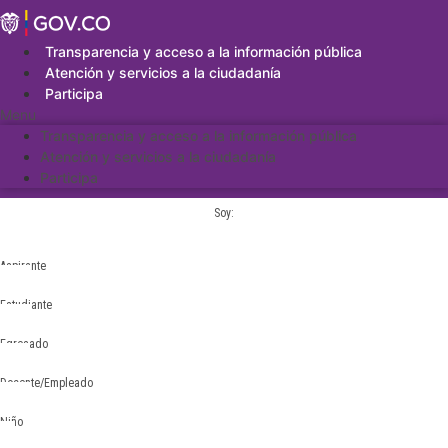
Saltar
al
contenido
Transparencia y acceso a la información pública
Atención y servicios a la ciudadanía
Participa
Menu
Transparencia y acceso a la información pública
Atención y servicios a la ciudadanía
Participa
Soy:
Aspirante
Estudiante
Egresado
Docente/Empleado
Niño