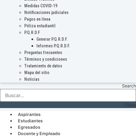
Medidas COVID-19
Notificaciones judiciales
Pagos en línea
Póliza estudiantil
P.Q.R.D.F
Generar P.Q.R.D.F.
Informes P.Q.R.D.F.
Preguntas frecuentes
Términos y condiciones
Tratamiento de datos
Mapa del sitio
Noticias
Search
Close
Aspirantes
Estudiantes
Egresados
Docente y Empleado