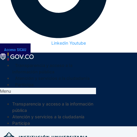
Linkedin
Youtube
Acceso SICAU
Transparencia y acceso a la
información pública
Atención y servicios a la ciudadanía
Participa
Menu
Transparencia y acceso a la información
pública
Atención y servicios a la ciudadanía
Participa