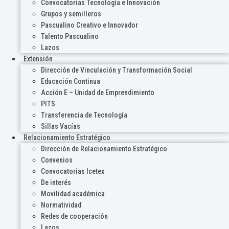
Convocatorias Tecnología e Innovación
Grupos y semilleros
Pascualino Creativo e Innovador
Talento Pascualino
Lazos
Extensión
Dirección de Vinculación y Transformación Social
Educación Continua
Acción E – Unidad de Emprendimiento
PITS
Transferencia de Tecnología
Sillas Vacías
Relacionamiento Estratégico
Dirección de Relacionamiento Estratégico
Convenios
Convocatorias Icetex
De interés
Movilidad académica
Normatividad
Redes de cooperación
Lazos