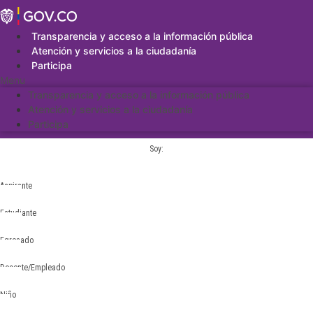
Saltar
al
contenido
Transparencia y acceso a la información pública
Atención y servicios a la ciudadanía
Participa
Menu
Transparencia y acceso a la información pública
Atención y servicios a la ciudadanía
Participa
Soy:
Aspirante
Estudiante
Egresado
Docente/Empleado
Niño