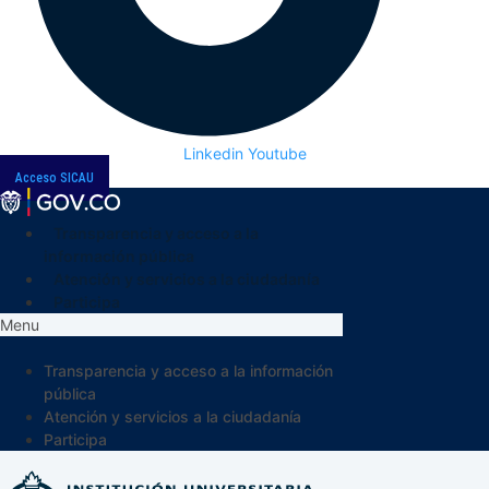
Linkedin
Youtube
Acceso SICAU
Transparencia y acceso a la
información pública
Atención y servicios a la ciudadanía
Participa
Menu
Transparencia y acceso a la información
pública
Atención y servicios a la ciudadanía
Participa