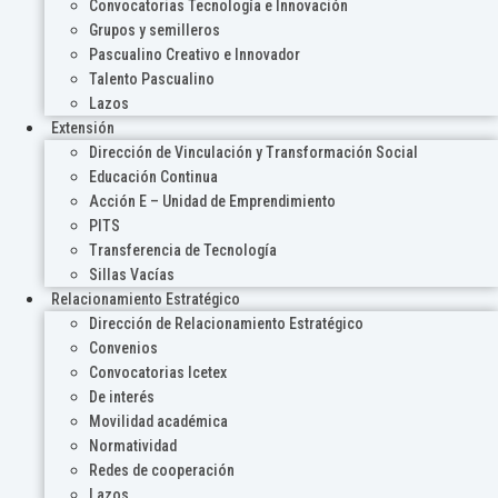
Convocatorias Tecnología e Innovación
Grupos y semilleros
Pascualino Creativo e Innovador
Talento Pascualino
Lazos
Extensión
Dirección de Vinculación y Transformación Social
Educación Continua
Acción E – Unidad de Emprendimiento
PITS
Transferencia de Tecnología
Sillas Vacías
Relacionamiento Estratégico
Dirección de Relacionamiento Estratégico
Convenios
Convocatorias Icetex
De interés
Movilidad académica
Normatividad
Redes de cooperación
Lazos