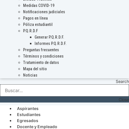
Medidas COVID-19
Notificaciones judiciales
Pagos en línea
Póliza estudiantil
P.Q.R.D.F
Generar P.Q.R.D.F.
Informes P.Q.R.D.F.
Preguntas frecuentes
Términos y condiciones
Tratamiento de datos
Mapa del sitio
Noticias
Search
Close
Aspirantes
Estudiantes
Egresados
Docente y Empleado