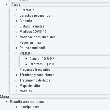
Ayuda
Directorio
Derechos pecunarios
Glosario
Listado Trámites
Medidas COVID-19
Notificaciones judiciales
Pagos en línea
Póliza estudiantil
P.Q.R.D.F
Generar P.Q.R.D.F.
Informes P.Q.R.D.F.
Preguntas frecuentes
Términos y condiciones
Tratamiento de datos
Mapa del sitio
Noticias
Menu
Estudia con nosotros
Inscripciones