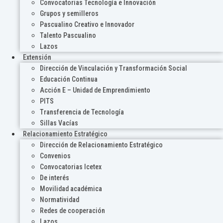
Convocatorias Tecnología e Innovación
Grupos y semilleros
Pascualino Creativo e Innovador
Talento Pascualino
Lazos
Extensión
Dirección de Vinculación y Transformación Social
Educación Continua
Acción E – Unidad de Emprendimiento
PITS
Transferencia de Tecnología
Sillas Vacías
Relacionamiento Estratégico
Dirección de Relacionamiento Estratégico
Convenios
Convocatorias Icetex
De interés
Movilidad académica
Normatividad
Redes de cooperación
Lazos