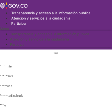
Saltar
al
contenido
Transparencia y acceso a la información pública
Atención y servicios a la ciudadanía
Participa
Menu
Transparencia y acceso a la información pública
Atención y servicios a la ciudadanía
Participa
Soy:
Aspirante
Estudiante
Egresado
Docente/Empleado
Niño