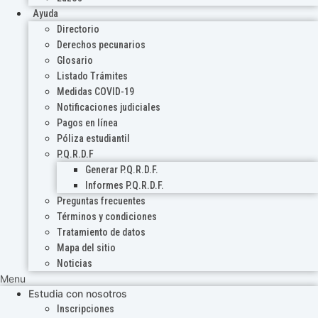
Ayuda
Directorio
Derechos pecunarios
Glosario
Listado Trámites
Medidas COVID-19
Notificaciones judiciales
Pagos en línea
Póliza estudiantil
P.Q.R.D.F
Generar P.Q.R.D.F.
Informes P.Q.R.D.F.
Preguntas frecuentes
Términos y condiciones
Tratamiento de datos
Mapa del sitio
Noticias
Menu
Estudia con nosotros
Inscripciones