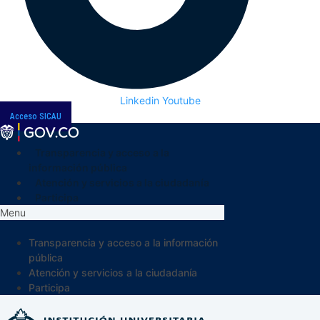
Linkedin
Youtube
Acceso SICAU
Transparencia y acceso a la
información pública
Atención y servicios a la ciudadanía
Participa
Menu
Transparencia y acceso a la información
pública
Atención y servicios a la ciudadanía
Participa