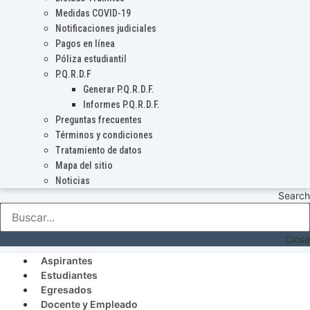
Medidas COVID-19
Notificaciones judiciales
Pagos en línea
Póliza estudiantil
P.Q.R.D.F
Generar P.Q.R.D.F.
Informes P.Q.R.D.F.
Preguntas frecuentes
Términos y condiciones
Tratamiento de datos
Mapa del sitio
Noticias
Search
Close
Aspirantes
Estudiantes
Egresados
Docente y Empleado