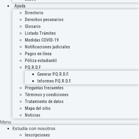
Ayuda
Directorio
Derechos pecunarios
Glosario
Listado Trámites
Medidas COVID-19
Notificaciones judiciales
Pagos en línea
Póliza estudiantil
P.Q.R.D.F
Generar P.Q.R.D.F.
Informes P.Q.R.D.F.
Preguntas frecuentes
Términos y condiciones
Tratamiento de datos
Mapa del sitio
Noticias
Menu
Estudia con nosotros
Inscripciones