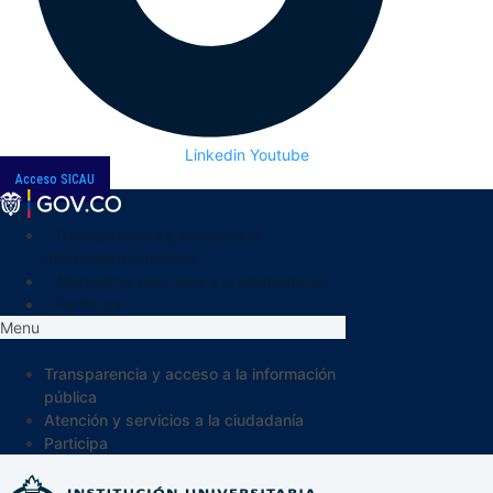
Linkedin
Youtube
Acceso SICAU
Transparencia y acceso a la
información pública
Atención y servicios a la ciudadanía
Participa
Menu
Transparencia y acceso a la información
pública
Atención y servicios a la ciudadanía
Participa