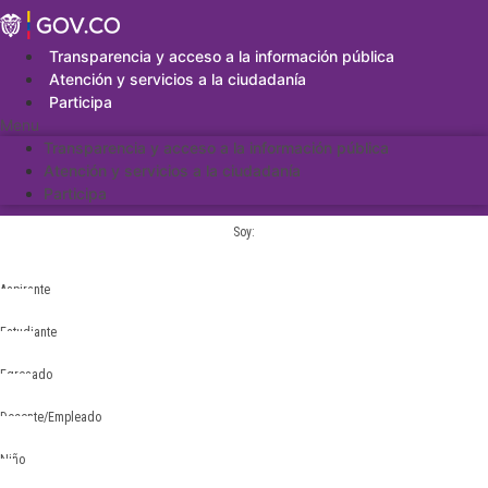
Saltar
al
contenido
Transparencia y acceso a la información pública
Atención y servicios a la ciudadanía
Participa
Menu
Transparencia y acceso a la información pública
Atención y servicios a la ciudadanía
Participa
Soy:
Aspirante
Estudiante
Egresado
Docente/Empleado
Niño