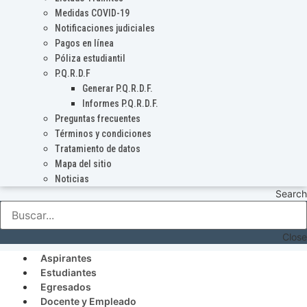
Medidas COVID-19
Notificaciones judiciales
Pagos en línea
Póliza estudiantil
P.Q.R.D.F
Generar P.Q.R.D.F.
Informes P.Q.R.D.F.
Preguntas frecuentes
Términos y condiciones
Tratamiento de datos
Mapa del sitio
Noticias
Search
Close
Aspirantes
Estudiantes
Egresados
Docente y Empleado