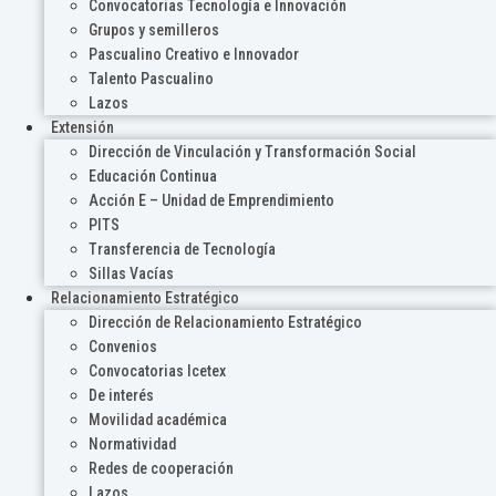
Convocatorias Tecnología e Innovación
Grupos y semilleros
Pascualino Creativo e Innovador
Talento Pascualino
Lazos
Extensión
Dirección de Vinculación y Transformación Social
Educación Continua
Acción E – Unidad de Emprendimiento
PITS
Transferencia de Tecnología
Sillas Vacías
Relacionamiento Estratégico
Dirección de Relacionamiento Estratégico
Convenios
Convocatorias Icetex
De interés
Movilidad académica
Normatividad
Redes de cooperación
Lazos