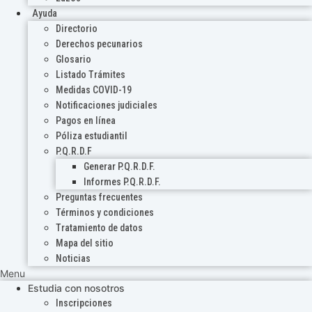
Ayuda
Directorio
Derechos pecunarios
Glosario
Listado Trámites
Medidas COVID-19
Notificaciones judiciales
Pagos en línea
Póliza estudiantil
P.Q.R.D.F
Generar P.Q.R.D.F.
Informes P.Q.R.D.F.
Preguntas frecuentes
Términos y condiciones
Tratamiento de datos
Mapa del sitio
Noticias
Menu
Estudia con nosotros
Inscripciones