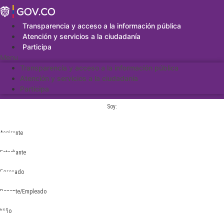
Saltar
al
contenido
Transparencia y acceso a la información pública
Atención y servicios a la ciudadanía
Participa
Menu
Transparencia y acceso a la información pública
Atención y servicios a la ciudadanía
Participa
Soy:
Aspirante
Estudiante
Egresado
Docente/Empleado
Niño