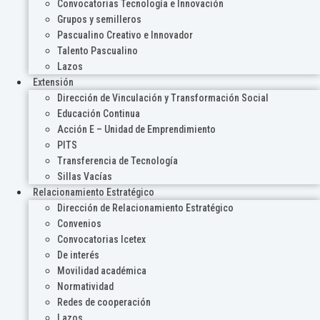
Convocatorias Tecnología e Innovación
Grupos y semilleros
Pascualino Creativo e Innovador
Talento Pascualino
Lazos
Extensión
Dirección de Vinculación y Transformación Social
Educación Continua
Acción E – Unidad de Emprendimiento
PITS
Transferencia de Tecnología
Sillas Vacías
Relacionamiento Estratégico
Dirección de Relacionamiento Estratégico
Convenios
Convocatorias Icetex
De interés
Movilidad académica
Normatividad
Redes de cooperación
Lazos