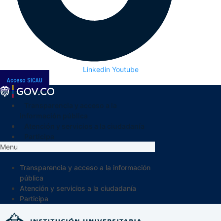
Linkedin
Youtube
Acceso SICAU
Transparencia y acceso a la
información pública
Atención y servicios a la ciudadanía
Participa
Menu
Transparencia y acceso a la información
pública
Atención y servicios a la ciudadanía
Participa