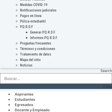
Medidas COVID-19
Notificaciones judiciales
Pagos en línea
Póliza estudiantil
P.Q.R.D.F
Generar P.Q.R.D.F.
Informes P.Q.R.D.F.
Preguntas frecuentes
Términos y condiciones
Tratamiento de datos
Mapa del sitio
Noticias
Search
Close
Aspirantes
Estudiantes
Egresados
Docente y Empleado