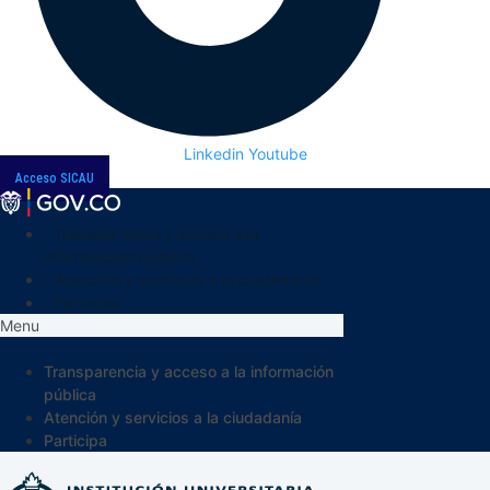
Linkedin
Youtube
Acceso SICAU
Transparencia y acceso a la
información pública
Atención y servicios a la ciudadanía
Participa
Menu
Transparencia y acceso a la información
pública
Atención y servicios a la ciudadanía
Participa