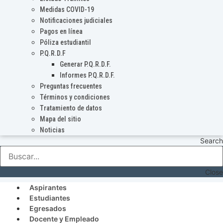
Medidas COVID-19
Notificaciones judiciales
Pagos en línea
Póliza estudiantil
P.Q.R.D.F
Generar P.Q.R.D.F.
Informes P.Q.R.D.F.
Preguntas frecuentes
Términos y condiciones
Tratamiento de datos
Mapa del sitio
Noticias
Search
Close
Aspirantes
Estudiantes
Egresados
Docente y Empleado