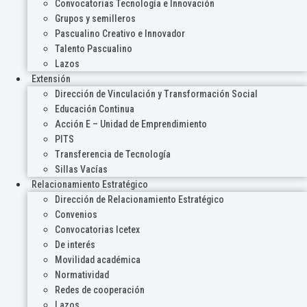
Convocatorias Tecnología e Innovación
Grupos y semilleros
Pascualino Creativo e Innovador
Talento Pascualino
Lazos
Extensión
Dirección de Vinculación y Transformación Social
Educación Continua
Acción E – Unidad de Emprendimiento
PITS
Transferencia de Tecnología
Sillas Vacías
Relacionamiento Estratégico
Dirección de Relacionamiento Estratégico
Convenios
Convocatorias Icetex
De interés
Movilidad académica
Normatividad
Redes de cooperación
Lazos