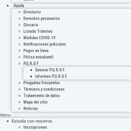
Ayuda
Directorio
Derechos pecunarios
Glosario
Listado Trámites
Medidas COVID-19
Notificaciones judiciales
Pagos en línea
Póliza estudiantil
P.Q.R.D.F
Generar P.Q.R.D.F.
Informes P.Q.R.D.F.
Preguntas frecuentes
Términos y condiciones
Tratamiento de datos
Mapa del sitio
Noticias
Menu
Estudia con nosotros
Inscripciones