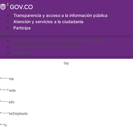
Saltar
al
contenido
Transparencia y acceso a la información pública
Atención y servicios a la ciudadanía
Participa
Menu
Transparencia y acceso a la información pública
Atención y servicios a la ciudadanía
Participa
Soy:
Aspirante
Estudiante
Egresado
Docente/Empleado
Niño