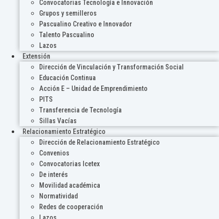
Convocatorias Tecnología e Innovación
Grupos y semilleros
Pascualino Creativo e Innovador
Talento Pascualino
Lazos
Extensión
Dirección de Vinculación y Transformación Social
Educación Continua
Acción E – Unidad de Emprendimiento
PITS
Transferencia de Tecnología
Sillas Vacías
Relacionamiento Estratégico
Dirección de Relacionamiento Estratégico
Convenios
Convocatorias Icetex
De interés
Movilidad académica
Normatividad
Redes de cooperación
Lazos