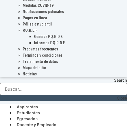
Medidas COVID-19
Notificaciones judiciales
Pagos en línea
Póliza estudiantil
P.Q.R.D.F
Generar P.Q.R.D.F.
Informes P.Q.R.D.F.
Preguntas frecuentes
Términos y condiciones
Tratamiento de datos
Mapa del sitio
Noticias
Search
Close
Aspirantes
Estudiantes
Egresados
Docente y Empleado