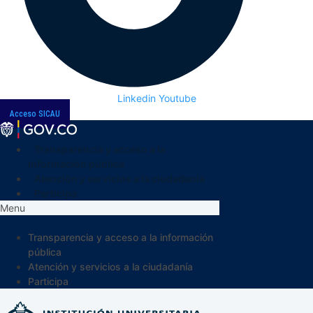
Linkedin
Youtube
Acceso SICAU
Transparencia y acceso a la
información pública
Atención y servicios a la ciudadanía
Participa
Menu
Transparencia y acceso a la información
pública
Atención y servicios a la ciudadanía
Participa