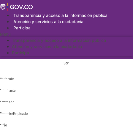
Saltar
al
contenido
Transparencia y acceso a la información pública
Atención y servicios a la ciudadanía
Participa
Menu
Transparencia y acceso a la información pública
Atención y servicios a la ciudadanía
Participa
Soy:
Aspirante
Estudiante
Egresado
Docente/Empleado
Niño