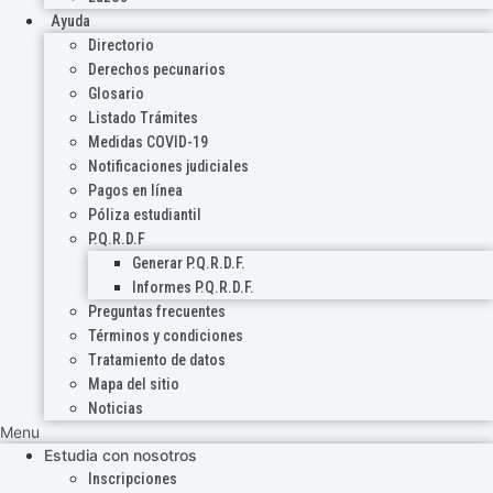
Ayuda
Directorio
Derechos pecunarios
Glosario
Listado Trámites
Medidas COVID-19
Notificaciones judiciales
Pagos en línea
Póliza estudiantil
P.Q.R.D.F
Generar P.Q.R.D.F.
Informes P.Q.R.D.F.
Preguntas frecuentes
Términos y condiciones
Tratamiento de datos
Mapa del sitio
Noticias
Menu
Estudia con nosotros
Inscripciones