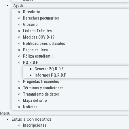
Ayuda
Directorio
Derechos pecunarios
Glosario
Listado Trámites
Medidas COVID-19
Notificaciones judiciales
Pagos en línea
Póliza estudiantil
P.Q.R.D.F
Generar P.Q.R.D.F.
Informes P.Q.R.D.F.
Preguntas frecuentes
Términos y condiciones
Tratamiento de datos
Mapa del sitio
Noticias
Menu
Estudia con nosotros
Inscripciones