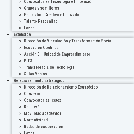
Convocatorias Tecnología e Innovación
Grupos y semilleros
Pascualino Creativo e Innovador
Talento Pascualino
Lazos
Extensión
Dirección de Vinculación y Transformación Social
Educación Continua
Acción E – Unidad de Emprendimiento
PITS
Transferencia de Tecnología
Sillas Vacías
Relacionamiento Estratégico
Dirección de Relacionamiento Estratégico
Convenios
Convocatorias Icetex
De interés
Movilidad académica
Normatividad
Redes de cooperación
Lazos