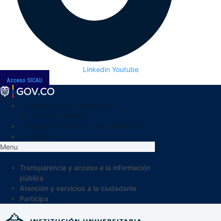
Linkedin
Youtube
Acceso SICAU
Transparencia y acceso a la
información pública
Atención y servicios a la ciudadanía
Participa
Menu
Transparencia y acceso a la información
pública
Atención y servicios a la ciudadanía
Participa