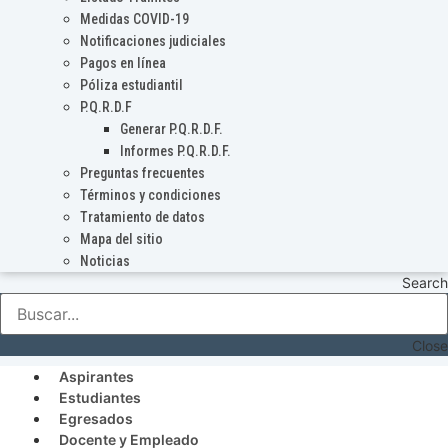
Medidas COVID-19
Notificaciones judiciales
Pagos en línea
Póliza estudiantil
P.Q.R.D.F
Generar P.Q.R.D.F.
Informes P.Q.R.D.F.
Preguntas frecuentes
Términos y condiciones
Tratamiento de datos
Mapa del sitio
Noticias
Search
Close
Aspirantes
Estudiantes
Egresados
Docente y Empleado