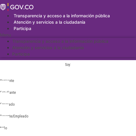
Saltar
al
contenido
Transparencia y acceso a la información pública
Atención y servicios a la ciudadanía
Participa
Menu
Transparencia y acceso a la información pública
Atención y servicios a la ciudadanía
Participa
Soy:
Aspirante
Estudiante
Egresado
Docente/Empleado
Niño