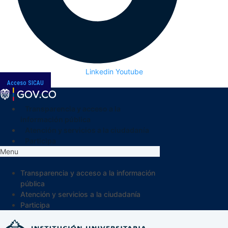
Linkedin
Youtube
Acceso SICAU
Transparencia y acceso a la
información pública
Atención y servicios a la ciudadanía
Participa
Menu
Transparencia y acceso a la información
pública
Atención y servicios a la ciudadanía
Participa