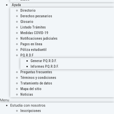
Ayuda
Directorio
Derechos pecunarios
Glosario
Listado Trámites
Medidas COVID-19
Notificaciones judiciales
Pagos en línea
Póliza estudiantil
P.Q.R.D.F
Generar P.Q.R.D.F.
Informes P.Q.R.D.F.
Preguntas frecuentes
Términos y condiciones
Tratamiento de datos
Mapa del sitio
Noticias
Menu
Estudia con nosotros
Inscripciones