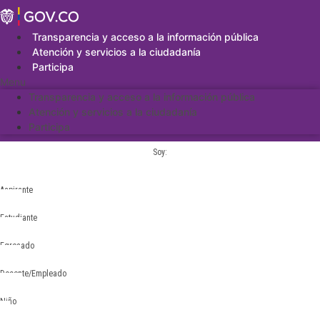
Saltar
al
contenido
Transparencia y acceso a la información pública
Atención y servicios a la ciudadanía
Participa
Menu
Transparencia y acceso a la información pública
Atención y servicios a la ciudadanía
Participa
Soy:
Aspirante
Estudiante
Egresado
Docente/Empleado
Niño