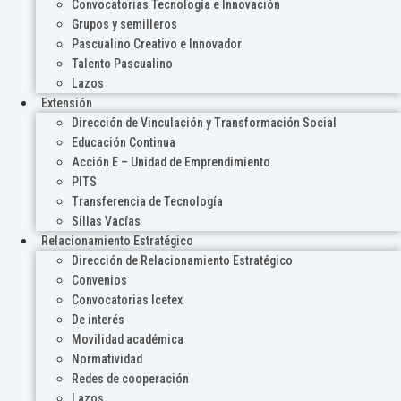
Convocatorias Tecnología e Innovación
Grupos y semilleros
Pascualino Creativo e Innovador
Talento Pascualino
Lazos
Extensión
Dirección de Vinculación y Transformación Social
Educación Continua
Acción E – Unidad de Emprendimiento
PITS
Transferencia de Tecnología
Sillas Vacías
Relacionamiento Estratégico
Dirección de Relacionamiento Estratégico
Convenios
Convocatorias Icetex
De interés
Movilidad académica
Normatividad
Redes de cooperación
Lazos