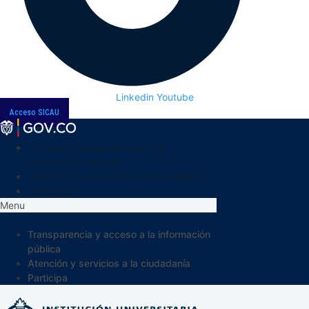
Linkedin
Youtube
Acceso SICAU
Transparencia y acceso a la
información pública
Atención y servicios a la ciudadanía
Participa
Menu
Transparencia y acceso a la información
pública
Atención y servicios a la ciudadanía
Participa