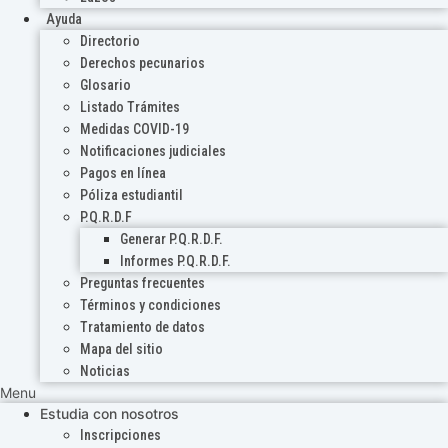
Ayuda
Directorio
Derechos pecunarios
Glosario
Listado Trámites
Medidas COVID-19
Notificaciones judiciales
Pagos en línea
Póliza estudiantil
P.Q.R.D.F
Generar P.Q.R.D.F.
Informes P.Q.R.D.F.
Preguntas frecuentes
Términos y condiciones
Tratamiento de datos
Mapa del sitio
Noticias
Menu
Estudia con nosotros
Inscripciones