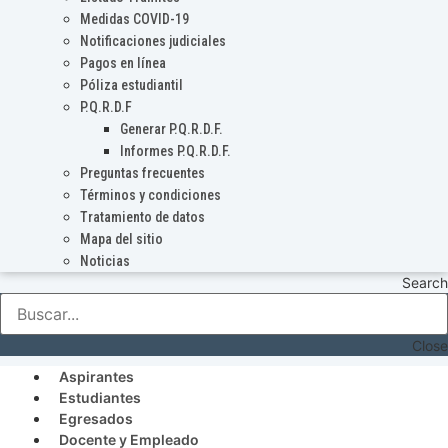
Medidas COVID-19
Notificaciones judiciales
Pagos en línea
Póliza estudiantil
P.Q.R.D.F
Generar P.Q.R.D.F.
Informes P.Q.R.D.F.
Preguntas frecuentes
Términos y condiciones
Tratamiento de datos
Mapa del sitio
Noticias
Search
Close
Aspirantes
Estudiantes
Egresados
Docente y Empleado