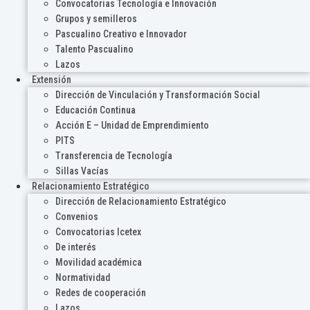
Convocatorias Tecnología e Innovación
Grupos y semilleros
Pascualino Creativo e Innovador
Talento Pascualino
Lazos
Extensión
Dirección de Vinculación y Transformación Social
Educación Continua
Acción E – Unidad de Emprendimiento
PITS
Transferencia de Tecnología
Sillas Vacías
Relacionamiento Estratégico
Dirección de Relacionamiento Estratégico
Convenios
Convocatorias Icetex
De interés
Movilidad académica
Normatividad
Redes de cooperación
Lazos