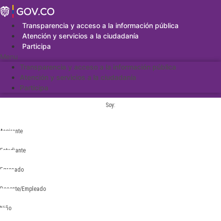
Saltar
al
contenido
Transparencia y acceso a la información pública
Atención y servicios a la ciudadanía
Participa
Menu
Transparencia y acceso a la información pública
Atención y servicios a la ciudadanía
Participa
Soy:
Aspirante
Estudiante
Egresado
Docente/Empleado
Niño