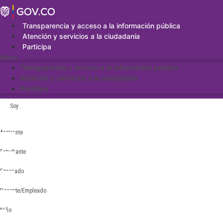
Saltar
al
contenido
Transparencia y acceso a la información pública
Atención y servicios a la ciudadanía
Participa
Menu
Transparencia y acceso a la información pública
Atención y servicios a la ciudadanía
Participa
Soy:
Aspirante
Estudiante
Egresado
Docente/Empleado
Niño