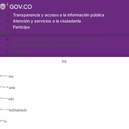
Saltar
al
contenido
Transparencia y acceso a la información pública
Atención y servicios a la ciudadanía
Participa
Menu
Transparencia y acceso a la información pública
Atención y servicios a la ciudadanía
Participa
Soy:
Aspirante
Estudiante
Egresado
Docente/Empleado
Niño