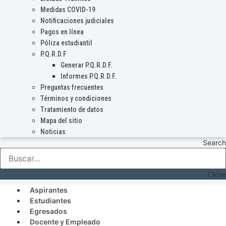
Medidas COVID-19
Notificaciones judiciales
Pagos en línea
Póliza estudiantil
P.Q.R.D.F
Generar P.Q.R.D.F.
Informes P.Q.R.D.F.
Preguntas frecuentes
Términos y condiciones
Tratamiento de datos
Mapa del sitio
Noticias
Search
Close
Aspirantes
Estudiantes
Egresados
Docente y Empleado