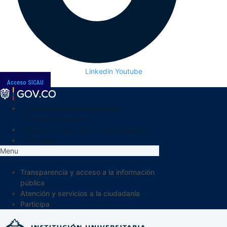
Linkedin
Youtube
Acceso SICAU
Transparencia y acceso a la
información pública
Atención y servicios a la ciudadanía
Participa
Menu
Transparencia y acceso a la información
pública
Atención y servicios a la ciudadanía
Participa