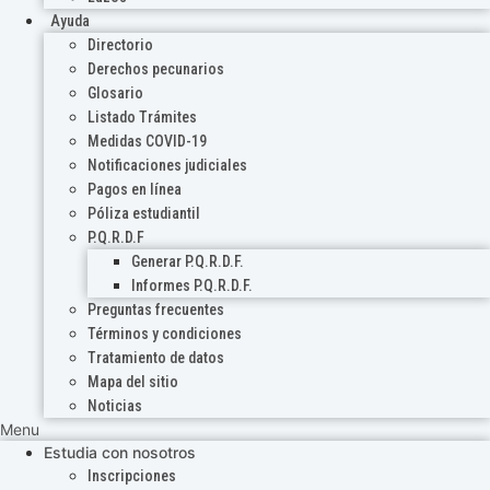
Ayuda
Directorio
Derechos pecunarios
Glosario
Listado Trámites
Medidas COVID-19
Notificaciones judiciales
Pagos en línea
Póliza estudiantil
P.Q.R.D.F
Generar P.Q.R.D.F.
Informes P.Q.R.D.F.
Preguntas frecuentes
Términos y condiciones
Tratamiento de datos
Mapa del sitio
Noticias
Menu
Estudia con nosotros
Inscripciones