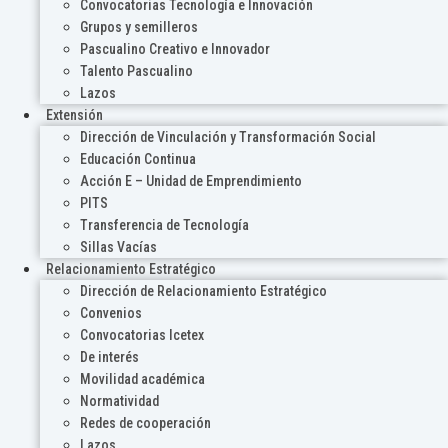
Convocatorias Tecnología e Innovación
Grupos y semilleros
Pascualino Creativo e Innovador
Talento Pascualino
Lazos
Extensión
Dirección de Vinculación y Transformación Social
Educación Continua
Acción E – Unidad de Emprendimiento
PITS
Transferencia de Tecnología
Sillas Vacías
Relacionamiento Estratégico
Dirección de Relacionamiento Estratégico
Convenios
Convocatorias Icetex
De interés
Movilidad académica
Normatividad
Redes de cooperación
Lazos