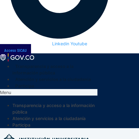
Linkedin
Youtube
Acceso SICAU
Transparencia y acceso a la
información pública
Atención y servicios a la ciudadanía
Participa
Menu
Transparencia y acceso a la información
pública
Atención y servicios a la ciudadanía
Participa