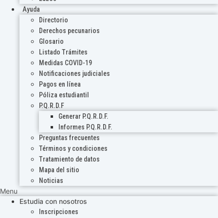
Ayuda
Directorio
Derechos pecunarios
Glosario
Listado Trámites
Medidas COVID-19
Notificaciones judiciales
Pagos en línea
Póliza estudiantil
P.Q.R.D.F
Generar P.Q.R.D.F.
Informes P.Q.R.D.F.
Preguntas frecuentes
Términos y condiciones
Tratamiento de datos
Mapa del sitio
Noticias
Menu
Estudia con nosotros
Inscripciones