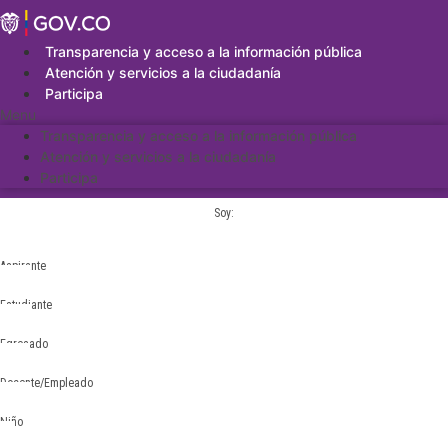
Saltar
al
contenido
Transparencia y acceso a la información pública
Atención y servicios a la ciudadanía
Participa
Menu
Transparencia y acceso a la información pública
Atención y servicios a la ciudadanía
Participa
Soy:
Aspirante
Estudiante
Egresado
Docente/Empleado
Niño