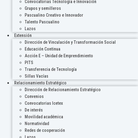
Convocatorias Tecnología e Innovación
Grupos y semilleros
Pascualino Creativo e Innovador
Talento Pascualino
Lazos
Extensión
Dirección de Vinculación y Transformación Social
Educación Continua
Acción E – Unidad de Emprendimiento
PITS
Transferencia de Tecnología
Sillas Vacías
Relacionamiento Estratégico
Dirección de Relacionamiento Estratégico
Convenios
Convocatorias Icetex
De interés
Movilidad académica
Normatividad
Redes de cooperación
Lazos