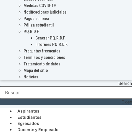
Medidas COVID-19
Notificaciones judiciales
Pagos en línea
Póliza estudiantil
P.Q.R.D.F
Generar P.Q.R.D.F.
Informes P.Q.R.D.F.
Preguntas frecuentes
Términos y condiciones
Tratamiento de datos
Mapa del sitio
Noticias
Search
Close
Aspirantes
Estudiantes
Egresados
Docente y Empleado