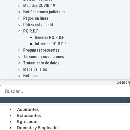
Medidas COVID-19
Notificaciones judiciales
Pagos en línea
Póliza estudiantil
P.Q.R.D.F
Generar P.Q.R.D.F.
Informes P.Q.R.D.F.
Preguntas frecuentes
Términos y condiciones
Tratamiento de datos
Mapa del sitio
Noticias
Search
Close
Aspirantes
Estudiantes
Egresados
Docente y Empleado