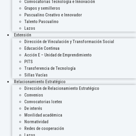
Convocatorias Tecnología e Innovación
Grupos y semilleros
Pascualino Creativo e Innovador
Talento Pascualino
Lazos
Extensión
Dirección de Vinculación y Transformación Social
Educación Continua
Acción E – Unidad de Emprendimiento
PITS
Transferencia de Tecnología
Sillas Vacías
Relacionamiento Estratégico
Dirección de Relacionamiento Estratégico
Convenios
Convocatorias Icetex
De interés
Movilidad académica
Normatividad
Redes de cooperación
Lazos