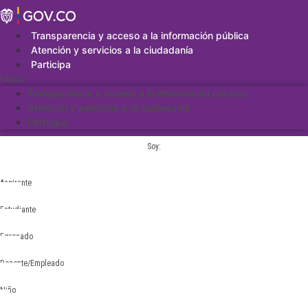
Saltar
al
contenido
Transparencia y acceso a la información pública
Atención y servicios a la ciudadanía
Participa
Menu
Transparencia y acceso a la información pública
Atención y servicios a la ciudadanía
Participa
Soy:
Aspirante
Estudiante
Egresado
Docente/Empleado
Niño