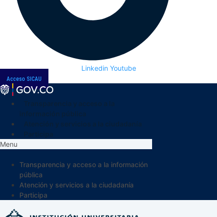
Linkedin
Youtube
Acceso SICAU
Transparencia y acceso a la
información pública
Atención y servicios a la ciudadanía
Participa
Menu
Transparencia y acceso a la información
pública
Atención y servicios a la ciudadanía
Participa