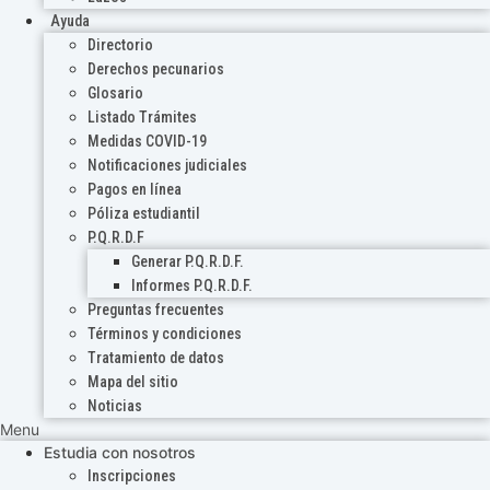
Ayuda
Directorio
Derechos pecunarios
Glosario
Listado Trámites
Medidas COVID-19
Notificaciones judiciales
Pagos en línea
Póliza estudiantil
P.Q.R.D.F
Generar P.Q.R.D.F.
Informes P.Q.R.D.F.
Preguntas frecuentes
Términos y condiciones
Tratamiento de datos
Mapa del sitio
Noticias
Menu
Estudia con nosotros
Inscripciones