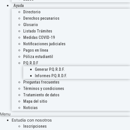
Ayuda
Directorio
Derechos pecunarios
Glosario
Listado Trámites
Medidas COVID-19
Notificaciones judiciales
Pagos en línea
Póliza estudiantil
P.Q.R.D.F
Generar P.Q.R.D.F.
Informes P.Q.R.D.F.
Preguntas frecuentes
Términos y condiciones
Tratamiento de datos
Mapa del sitio
Noticias
Menu
Estudia con nosotros
Inscripciones