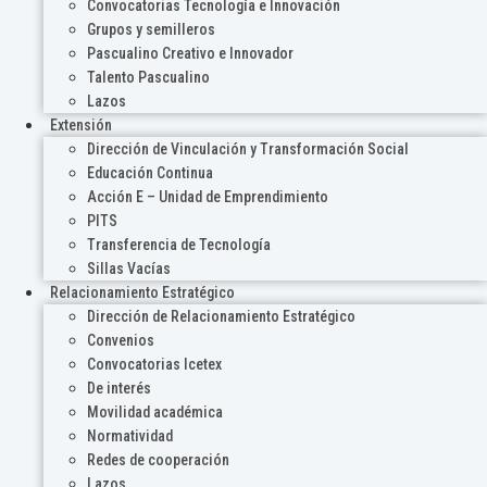
Convocatorias Tecnología e Innovación
Grupos y semilleros
Pascualino Creativo e Innovador
Talento Pascualino
Lazos
Extensión
Dirección de Vinculación y Transformación Social
Educación Continua
Acción E – Unidad de Emprendimiento
PITS
Transferencia de Tecnología
Sillas Vacías
Relacionamiento Estratégico
Dirección de Relacionamiento Estratégico
Convenios
Convocatorias Icetex
De interés
Movilidad académica
Normatividad
Redes de cooperación
Lazos