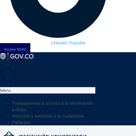
Linkedin
Youtube
Acceso SICAU
Transparencia y acceso a la
información pública
Atención y servicios a la ciudadanía
Participa
Menu
Transparencia y acceso a la información
pública
Atención y servicios a la ciudadanía
Participa