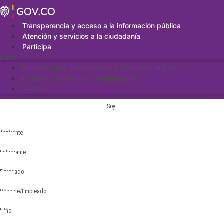
Saltar
al
contenido
Transparencia y acceso a la información pública
Atención y servicios a la ciudadanía
Participa
Menu
Transparencia y acceso a la información pública
Atención y servicios a la ciudadanía
Participa
Soy:
Aspirante
Estudiante
Egresado
Docente/Empleado
Niño