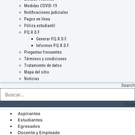
Medidas COVID-19
Notificaciones judiciales
Pagos en línea
Póliza estudiantil
P.Q.R.D.F
Generar P.Q.R.D.F.
Informes P.Q.R.D.F.
Preguntas frecuentes
Términos y condiciones
Tratamiento de datos
Mapa del sitio
Noticias
Search
Close
Aspirantes
Estudiantes
Egresados
Docente y Empleado