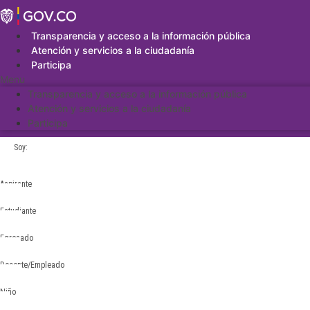
Saltar
al
contenido
Transparencia y acceso a la información pública
Atención y servicios a la ciudadanía
Participa
Menu
Transparencia y acceso a la información pública
Atención y servicios a la ciudadanía
Participa
Soy:
Aspirante
Estudiante
Egresado
Docente/Empleado
Niño