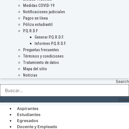
Medidas COVID-19
Notificaciones judiciales
Pagos en línea
Póliza estudiantil
P.Q.R.D.F
Generar P.Q.R.D.F.
Informes P.Q.R.D.F.
Preguntas frecuentes
Términos y condiciones
Tratamiento de datos
Mapa del sitio
Noticias
Search
Close
Aspirantes
Estudiantes
Egresados
Docente y Empleado