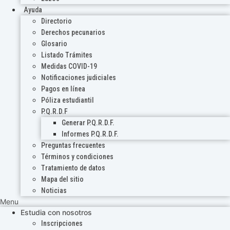
Ayuda
Directorio
Derechos pecunarios
Glosario
Listado Trámites
Medidas COVID-19
Notificaciones judiciales
Pagos en línea
Póliza estudiantil
P.Q.R.D.F
Generar P.Q.R.D.F.
Informes P.Q.R.D.F.
Preguntas frecuentes
Términos y condiciones
Tratamiento de datos
Mapa del sitio
Noticias
Menu
Estudia con nosotros
Inscripciones