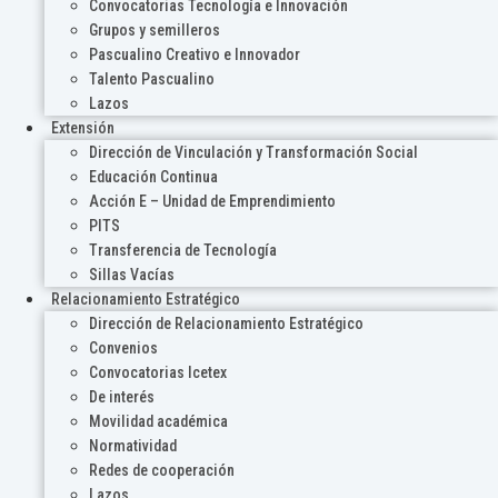
Convocatorias Tecnología e Innovación
Grupos y semilleros
Pascualino Creativo e Innovador
Talento Pascualino
Lazos
Extensión
Dirección de Vinculación y Transformación Social
Educación Continua
Acción E – Unidad de Emprendimiento
PITS
Transferencia de Tecnología
Sillas Vacías
Relacionamiento Estratégico
Dirección de Relacionamiento Estratégico
Convenios
Convocatorias Icetex
De interés
Movilidad académica
Normatividad
Redes de cooperación
Lazos