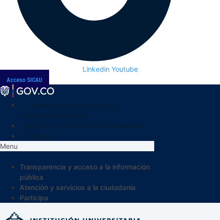
Linkedin
Youtube
Acceso SICAU
Transparencia y acceso a la
información pública
Atención y servicios a la ciudadanía
Participa
Menu
Transparencia y acceso a la información
pública
Atención y servicios a la ciudadanía
Participa