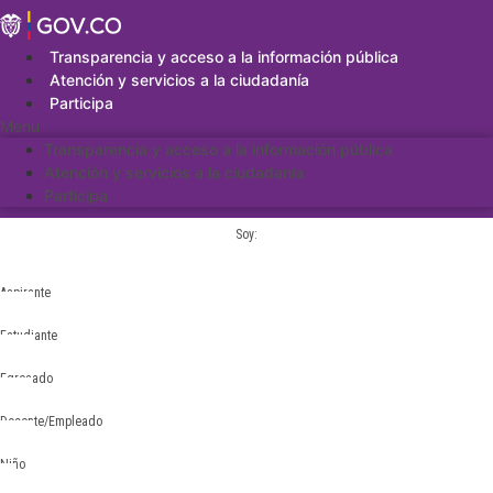
Saltar
al
contenido
Transparencia y acceso a la información pública
Atención y servicios a la ciudadanía
Participa
Menu
Transparencia y acceso a la información pública
Atención y servicios a la ciudadanía
Participa
Soy:
Aspirante
Estudiante
Egresado
Docente/Empleado
Niño