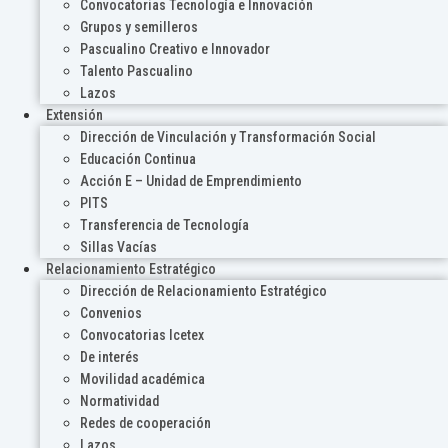
Convocatorias Tecnología e Innovación
Grupos y semilleros
Pascualino Creativo e Innovador
Talento Pascualino
Lazos
Extensión
Dirección de Vinculación y Transformación Social
Educación Continua
Acción E – Unidad de Emprendimiento
PITS
Transferencia de Tecnología
Sillas Vacías
Relacionamiento Estratégico
Dirección de Relacionamiento Estratégico
Convenios
Convocatorias Icetex
De interés
Movilidad académica
Normatividad
Redes de cooperación
Lazos