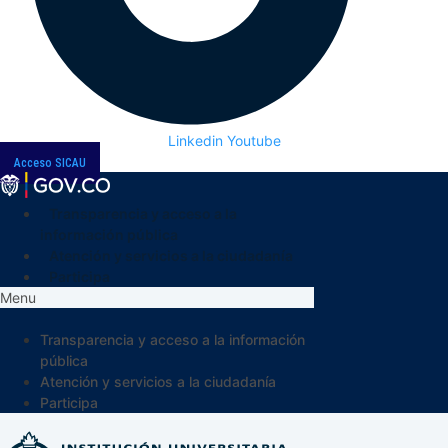
Linkedin
Youtube
Acceso SICAU
Transparencia y acceso a la
información pública
Atención y servicios a la ciudadanía
Participa
Menu
Transparencia y acceso a la información
pública
Atención y servicios a la ciudadanía
Participa