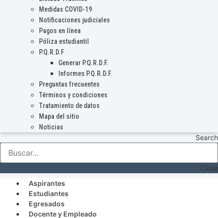
Medidas COVID-19
Notificaciones judiciales
Pagos en línea
Póliza estudiantil
P.Q.R.D.F
Generar P.Q.R.D.F.
Informes P.Q.R.D.F.
Preguntas frecuentes
Términos y condiciones
Tratamiento de datos
Mapa del sitio
Noticias
Search
Close
Aspirantes
Estudiantes
Egresados
Docente y Empleado