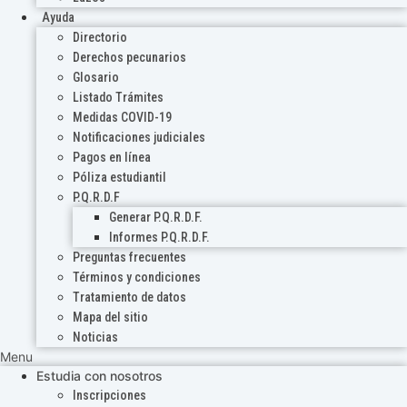
Ayuda
Directorio
Derechos pecunarios
Glosario
Listado Trámites
Medidas COVID-19
Notificaciones judiciales
Pagos en línea
Póliza estudiantil
P.Q.R.D.F
Generar P.Q.R.D.F.
Informes P.Q.R.D.F.
Preguntas frecuentes
Términos y condiciones
Tratamiento de datos
Mapa del sitio
Noticias
Menu
Estudia con nosotros
Inscripciones