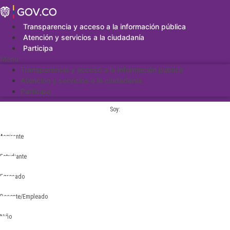
Saltar
al
contenido
Transparencia y acceso a la información pública
Atención y servicios a la ciudadanía
Participa
Menu
Transparencia y acceso a la información pública
Atención y servicios a la ciudadanía
Participa
Soy:
Aspirante
Estudiante
Egresado
Docente/Empleado
Niño